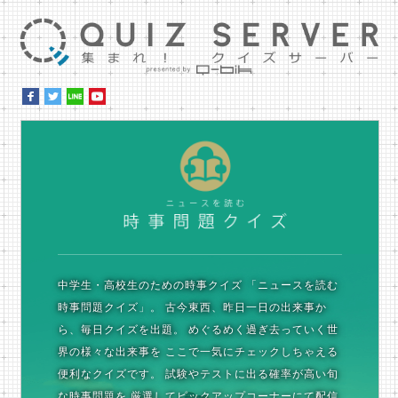
集ま
時
中学生・高校生のための時事クイズ
「ニュースを読む
時事問題クイズ」。
古今東西、昨日一日の出来事か
ら、毎日クイズを出題。
めぐるめく過ぎ去っていく世
界の様々な出来事を
ここで一気にチェックしちゃえる
便利なクイズです。
試験やテストに出る確率が高い旬
な時事問題を
厳選してピックアップコーナーにて配信