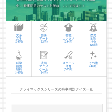
中。
時事問題のテスト対策は、ここで決まり！
文系
芸術
芸能
歴史
文学
アート
エンタメ
地理
社会
（38問）
（22問）
（234問）
（127問）
科学
漫画
スポーツ
その他
自然
アニメ
体育
（44問）
理科
ゲーム
（303問）
（16問）
（34問）
クライマックスシリーズの時事問題クイズ一覧