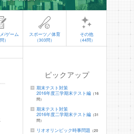
メ/ゲーム
スポーツ／体育
その他
4問）
（303問）
（44問）
ピックアップ
期末テスト対策
2016年度三学期末テスト編
（16
問）
期末テスト対策
フ
2016年度二学期末テスト編
（31
年
問）
ょ
リオオリンピック時事問題
（20