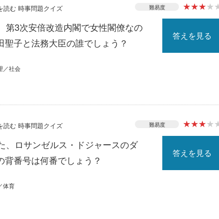
★
★
★
★
難易度
スを読む 時事問題クイズ
る、第3次安倍改造内閣で女性閣僚なの
答えを見る
田聖子と法務大臣の誰でしょう？
理／社会
★
★
★
★
難易度
スを読む 時事問題クイズ
れた、ロサンゼルス・ドジャースのダ
答えを見る
の背番号は何番でしょう？
／体育