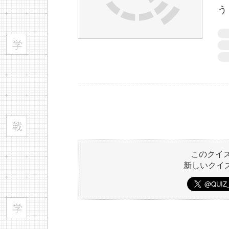
う
このクイ
新しいクイ