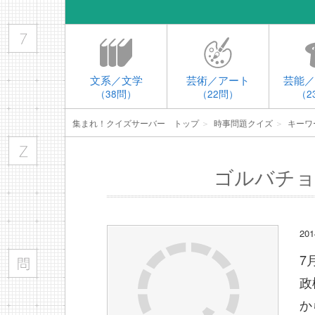
文系／文学
芸術／アート
芸能／
（38問）
（22問）
（2
集まれ！クイズサーバー トップ
＞
時事問題クイズ
＞
キーワ
ゴルバチョ
2
7
政
か