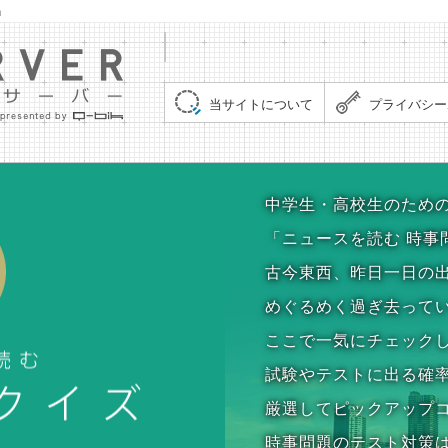
」
集まれ！クイズサーバー（Quiz Server）
当サイトについて
プライバシー
時事問題クイズ
中学生・高校生のため
「ニュースを読む 時事
古今東西、昨日一日の
めぐるめく過ぎ去って
ここで一気にチェック
試験やテストに出る確
厳選してピックアップ
時事問題のテスト対策