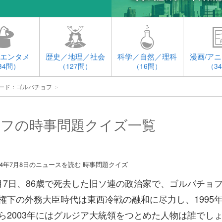
エンタメ
歴史／地理／社会
科学／自然／理科
漫画/アニ
34問）
（127問）
（16問）
（3
ード：ゴルバチョフ
＞
フの時事問題クイズ一覧
014年7月8日のニュースを読む 時事問題クイズ
月7日、86歳で死去した旧ソ連の政治家で、ゴルバチョ
権下の外務大臣時代は東西冷戦の融和に尽力し、1995
ら2003年にはグルジア大統領をつとめた人物は誰でし