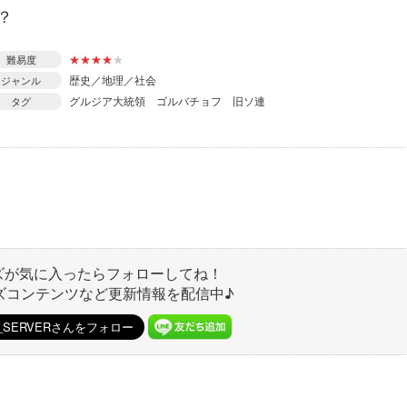
？
★
★
★
★
★
難易度
歴史／地理／社会
ジャンル
グルジア大統領
ゴルバチョフ
旧ソ連
タグ
ズが気に入ったらフォローしてね！
ズコンテンツなど更新情報を配信中♪