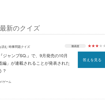
最新のクイズ
★
★
★
★
難易度
スを読む 時事問題クイズ
『ジャンプSQ.』で、9月発売の10月
答えを見る
道編」が連載されることが発表された
う？
メ/ゲーム