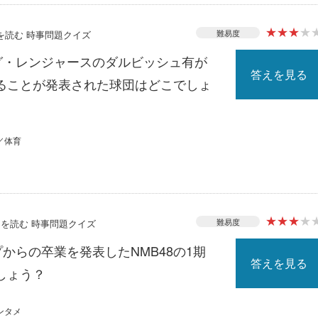
★
★
★
★
難易度
スを読む 時事問題クイズ
ーグ・レンジャースのダルビッシュ有が
答えを見る
ることが発表された球団はどこでしょ
／体育
★
★
★
★
難易度
ースを読む 時事問題クイズ
プからの卒業を発表したNMB48の1期
答えを見る
しょう？
ンタメ