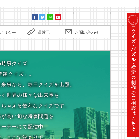
ポリシー
運営元
お問い合わせ
の時事クイズ
問題クイズ」。
出来事から、毎日クイズを出題。
いく世界の様々な出来事を
しちゃえる便利なクイズです。
率が高い旬な時事問題を
コーナーにて配信中。
は、ここで決まり！