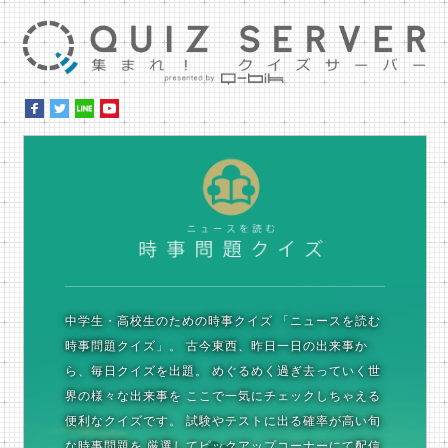
集ま
時
中学生・高校生のための時事クイズ
「ニュースを読む
時事問題クイズ」。
古今東西、昨日一日の出来事か
ら、毎日クイズを出題。
めぐるめく過ぎ去っていく世
界の様々な出来事を
ここで一気にチェックしちゃえる
便利なクイズです。
試験やテストに出る確率が高い旬
な時事問題を
厳選してピックアップコーナーにて配信