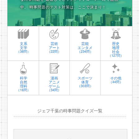
中。
時事問題のテスト対策は、ここで決まり！
文系
芸術
芸能
歴史
文学
アート
エンタメ
地理
社会
（38問）
（22問）
（234問）
（127問）
科学
漫画
スポーツ
その他
自然
アニメ
体育
（44問）
理科
ゲーム
（303問）
（16問）
（34問）
ジェフ千葉の時事問題クイズ一覧