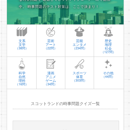
中。
時事問題のテスト対策は、ここで決まり！
文系
芸術
芸能
歴史
文学
アート
エンタメ
地理
社会
（38問）
（22問）
（234問）
（127問）
科学
漫画
スポーツ
その他
自然
アニメ
体育
（44問）
理科
ゲーム
（303問）
（16問）
（34問）
スコットランドの時事問題クイズ一覧