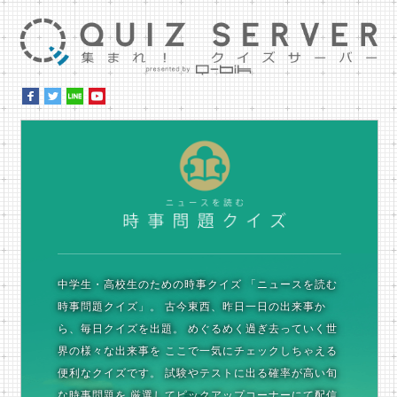
集ま
時
中学生・高校生のための時事クイズ
「ニュースを読む
時事問題クイズ」。
古今東西、昨日一日の出来事か
ら、毎日クイズを出題。
めぐるめく過ぎ去っていく世
界の様々な出来事を
ここで一気にチェックしちゃえる
便利なクイズです。
試験やテストに出る確率が高い旬
な時事問題を
厳選してピックアップコーナーにて配信