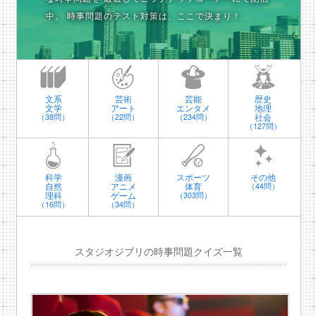
中。
時事問題のテスト対策は、ここで決まり！
文系
芸術
芸能
歴史
文学
アート
エンタメ
地理
社会
（38問）
（22問）
（234問）
（127問）
科学
漫画
スポーツ
その他
自然
アニメ
体育
（44問）
理科
ゲーム
（303問）
（16問）
（34問）
スタジオジブリの時事問題クイズ一覧