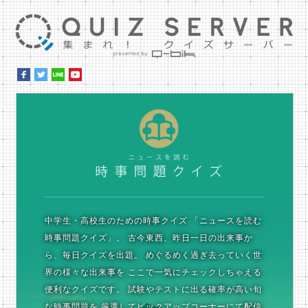
集ま
時
中学生・高校生のための時事クイズ
「ニュースを読む
時事問題クイズ」。
古今東西、昨日一日の出来事か
ら、毎日クイズを出題。
めぐるめく過ぎ去っていく世
界の様々な出来事を
ここで一気にチェックしちゃえる
便利なクイズです。
試験やテストに出る確率が高い旬
な時事問題を
厳選してピックアップコーナーにて配信