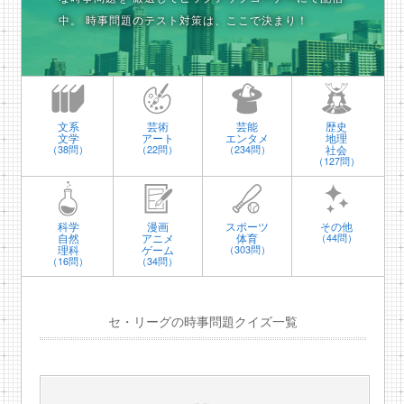
中。
時事問題のテスト対策は、ここで決まり！
文系
芸術
芸能
歴史
文学
アート
エンタメ
地理
社会
（38問）
（22問）
（234問）
（127問）
科学
漫画
スポーツ
その他
自然
アニメ
体育
（44問）
理科
ゲーム
（303問）
（16問）
（34問）
セ・リーグの時事問題クイズ一覧