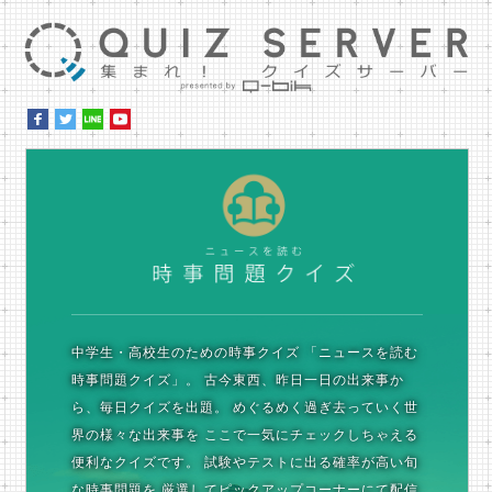
集ま
時
中学生・高校生のための時事クイズ
「ニュースを読む
時事問題クイズ」。
古今東西、昨日一日の出来事か
ら、毎日クイズを出題。
めぐるめく過ぎ去っていく世
界の様々な出来事を
ここで一気にチェックしちゃえる
便利なクイズです。
試験やテストに出る確率が高い旬
な時事問題を
厳選してピックアップコーナーにて配信