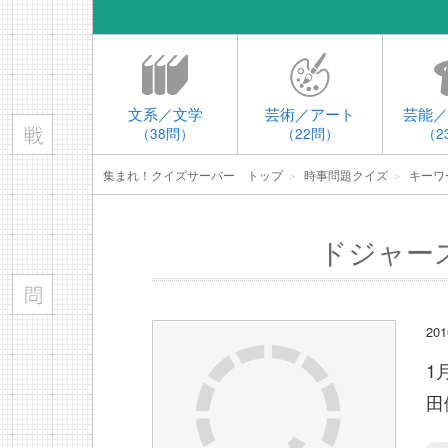
文系／文学
芸術／アート
芸能／
（38問）
（22問）
（2
集まれ！クイズサーバー トップ
＞
時事問題クイズ
＞
キーワ
ドジャー
2
1
田