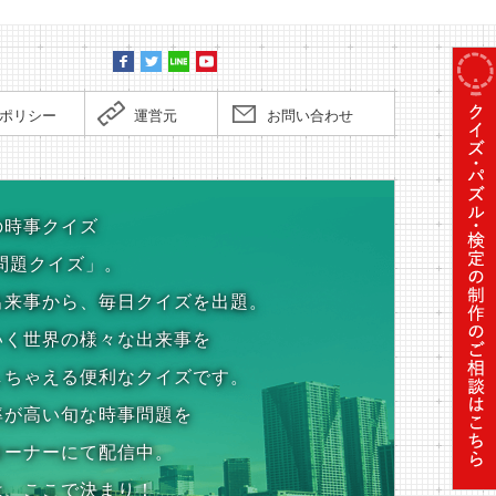
ポリシー
運営元
お問い合わせ
の時事クイズ
問題クイズ」。
出来事から、毎日クイズを出題。
いく世界の様々な出来事を
しちゃえる便利なクイズです。
率が高い旬な時事問題を
コーナーにて配信中。
は、ここで決まり！