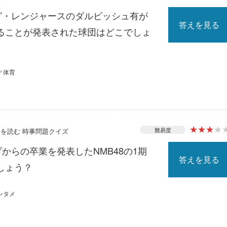
ーグ・レンジャースのダルビッシュ有が
答えを見る
ることが発表された球団はどこでしょ
／体育
★
★
★
★
難易度
ースを読む 時事問題クイズ
プからの卒業を発表したNMB48の1期
答えを見る
しょう？
ンタメ