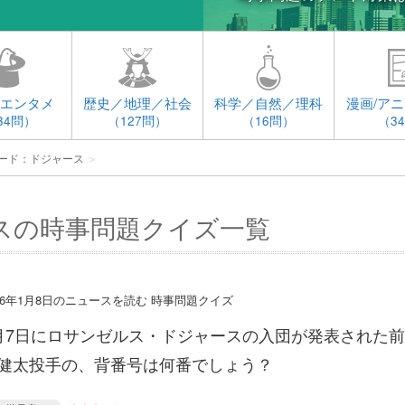
エンタメ
歴史／地理／社会
科学／自然／理科
漫画/アニ
34問）
（127問）
（16問）
（3
ード：ドジャース
＞
スの時事問題クイズ一覧
016年1月8日のニュースを読む 時事問題クイズ
月7日にロサンゼルス・ドジャースの入団が発表された前
健太投手の、背番号は何番でしょう？