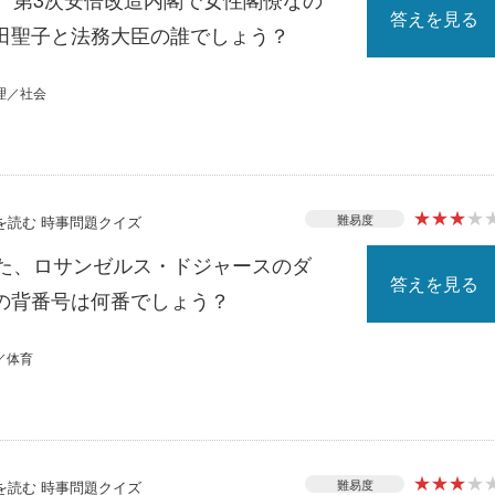
答えを見る
田聖子と法務大臣の誰でしょう？
理／社会
★
★
★
★
難易度
スを読む 時事問題クイズ
れた、ロサンゼルス・ドジャースのダ
答えを見る
の背番号は何番でしょう？
／体育
★
★
★
★
難易度
スを読む 時事問題クイズ