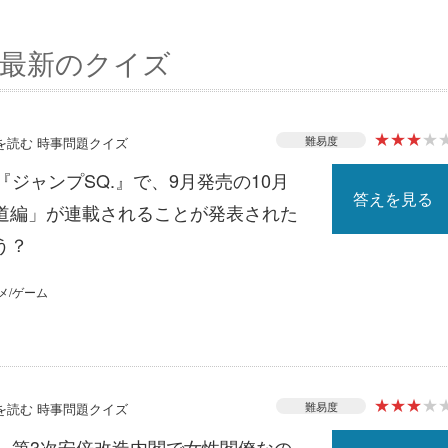
最新のクイズ
★
★
★
★
難易度
スを読む 時事問題クイズ
『ジャンプSQ.』で、9月発売の10月
答えを見る
道編」が連載されることが発表された
う？
メ/ゲーム
★
★
★
★
難易度
スを読む 時事問題クイズ
る、第3次安倍改造内閣で女性閣僚なの