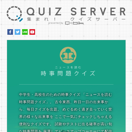
集ま
時
中学生・高校生のための時事クイズ
「ニュースを読む
時事問題クイズ」。
古今東西、昨日一日の出来事か
ら、毎日クイズを出題。
めぐるめく過ぎ去っていく世
界の様々な出来事を
ここで一気にチェックしちゃえる
便利なクイズです。
試験やテストに出る確率が高い旬
な時事問題を
厳選してピックアップコーナーにて配信