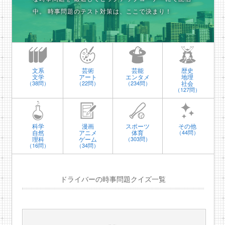
中。
時事問題のテスト対策は、ここで決まり！
文系
芸術
芸能
歴史
文学
アート
エンタメ
地理
社会
（38問）
（22問）
（234問）
（127問）
科学
漫画
スポーツ
その他
自然
アニメ
体育
（44問）
理科
ゲーム
（303問）
（16問）
（34問）
ドライバーの時事問題クイズ一覧