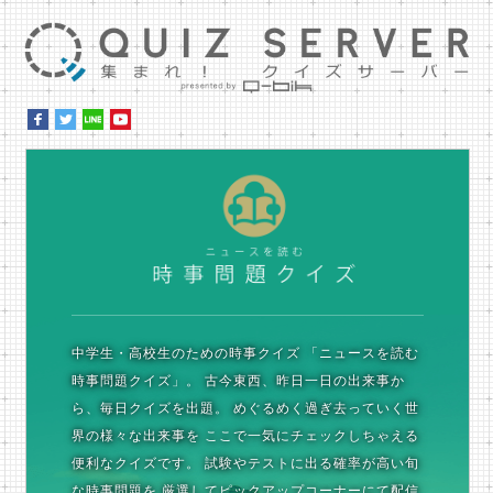
集ま
時
中学生・高校生のための時事クイズ
「ニュースを読む
時事問題クイズ」。
古今東西、昨日一日の出来事か
ら、毎日クイズを出題。
めぐるめく過ぎ去っていく世
界の様々な出来事を
ここで一気にチェックしちゃえる
便利なクイズです。
試験やテストに出る確率が高い旬
な時事問題を
厳選してピックアップコーナーにて配信