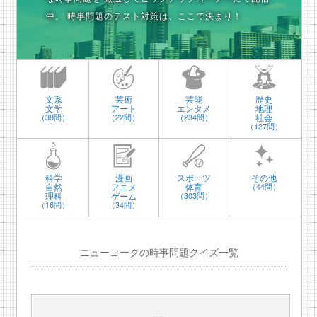
中。
時事問題のテスト対策は、ここで決まり！
文系
芸術
芸能
歴史
文学
アート
エンタメ
地理
社会
（38問）
（22問）
（234問）
（127問）
科学
漫画
スポーツ
その他
自然
アニメ
体育
（44問）
理科
ゲーム
（303問）
（16問）
（34問）
ニューヨークの時事問題クイズ一覧