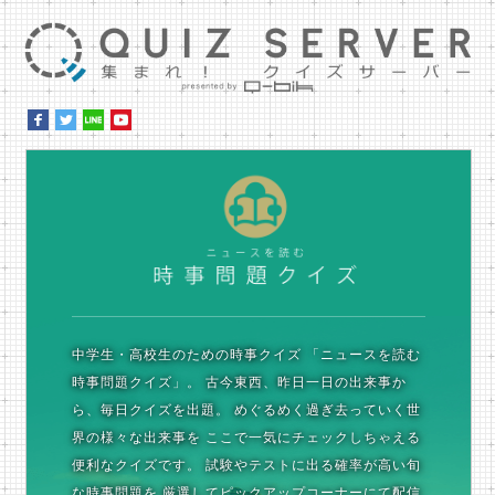
集ま
時
中学生・高校生のための時事クイズ
「ニュースを読む
時事問題クイズ」。
古今東西、昨日一日の出来事か
ら、毎日クイズを出題。
めぐるめく過ぎ去っていく世
界の様々な出来事を
ここで一気にチェックしちゃえる
便利なクイズです。
試験やテストに出る確率が高い旬
な時事問題を
厳選してピックアップコーナーにて配信