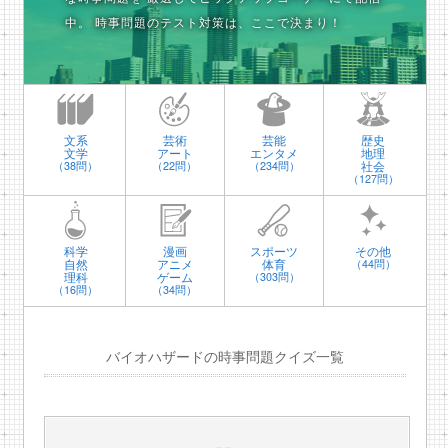
中。
時事問題のテスト対策は、ここで決まり！
文系
芸術
芸能
歴史
文学
アート
エンタメ
地理
社会
（38問）
（22問）
（234問）
（127問）
科学
漫画
スポーツ
その他
自然
アニメ
体育
（44問）
理科
ゲーム
（303問）
（16問）
（34問）
バイオハザードの時事問題クイズ一覧