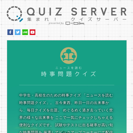
集ま
時
中学生・高校生のための時事クイズ
「ニュースを読む
時事問題クイズ」。
古今東西、昨日一日の出来事か
ら、毎日クイズを出題。
めぐるめく過ぎ去っていく世
界の様々な出来事を
ここで一気にチェックしちゃえる
便利なクイズです。
試験やテストに出る確率が高い旬
な時事問題を
厳選してピックアップコーナーにて配信