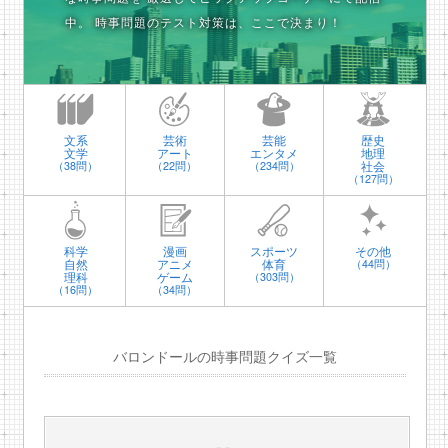
中。
時事問題のテスト対策は、ここで決まり！
文系
芸術
芸能
歴史
文学
アート
エンタメ
地理
社会
（38問）
（22問）
（234問）
（127問）
科学
漫画
スポーツ
その他
自然
アニメ
体育
（44問）
理科
ゲーム
（303問）
（16問）
（34問）
バロンドールの時事問題クイズ一覧