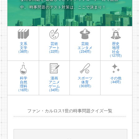
中。
時事問題のテスト対策は、ここで決まり！
文系
芸術
芸能
歴史
文学
アート
エンタメ
地理
社会
（38問）
（22問）
（234問）
（127問）
科学
漫画
スポーツ
その他
自然
アニメ
体育
（44問）
理科
ゲーム
（303問）
（16問）
（34問）
ファン・カルロス1世の時事問題クイズ一覧