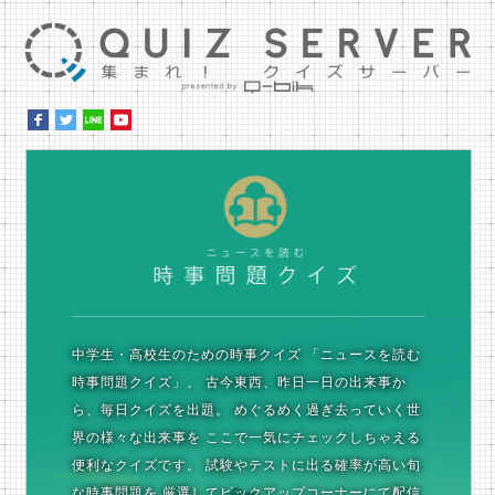
集ま
時
中学生・高校生のための時事クイズ
「ニュースを読む
時事問題クイズ」。
古今東西、昨日一日の出来事か
ら、毎日クイズを出題。
めぐるめく過ぎ去っていく世
界の様々な出来事を
ここで一気にチェックしちゃえる
便利なクイズです。
試験やテストに出る確率が高い旬
な時事問題を
厳選してピックアップコーナーにて配信