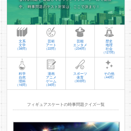
中。
時事問題のテスト対策は、ここで決まり！
文系
芸術
芸能
歴史
文学
アート
エンタメ
地理
社会
（38問）
（22問）
（234問）
（127問）
科学
漫画
スポーツ
その他
自然
アニメ
体育
（44問）
理科
ゲーム
（303問）
（16問）
（34問）
フィギュアスケートの時事問題クイズ一覧