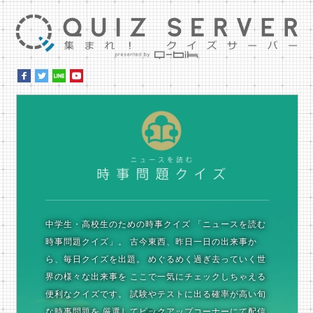
集ま
時
中学生・高校生のための時事クイズ
「ニュースを読む
時事問題クイズ」。
古今東西、昨日一日の出来事か
ら、毎日クイズを出題。
めぐるめく過ぎ去っていく世
界の様々な出来事を
ここで一気にチェックしちゃえる
便利なクイズです。
試験やテストに出る確率が高い旬
な時事問題を
厳選してピックアップコーナーにて配信