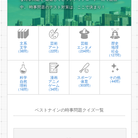
中。
時事問題のテスト対策は、ここで決まり！
文系
芸術
芸能
歴史
文学
アート
エンタメ
地理
社会
（38問）
（22問）
（234問）
（127問）
科学
漫画
スポーツ
その他
自然
アニメ
体育
（44問）
理科
ゲーム
（303問）
（16問）
（34問）
ベストナインの時事問題クイズ一覧