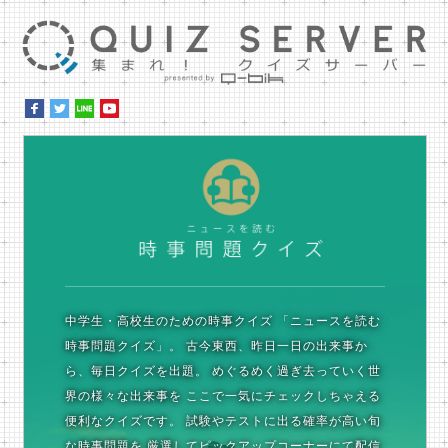
集ま
時
中学生・高校生のための時事クイズ
「ニュースを読む
時事問題クイズ」。
古今東西、昨日一日の出来事か
ら、毎日クイズを出題。
めぐるめく過ぎ去っていく世
界の様々な出来事を
ここで一気にチェックしちゃえる
便利なクイズです。
試験やテストに出る確率が高い旬
な時事問題を
厳選してピックアップコーナーにて配信