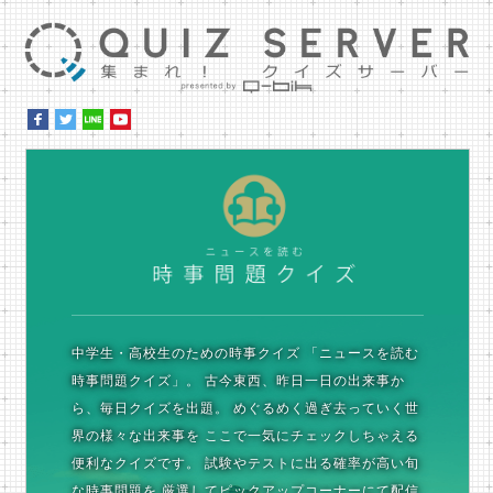
集ま
時
中学生・高校生のための時事クイズ
「ニュースを読む
時事問題クイズ」。
古今東西、昨日一日の出来事か
ら、毎日クイズを出題。
めぐるめく過ぎ去っていく世
界の様々な出来事を
ここで一気にチェックしちゃえる
便利なクイズです。
試験やテストに出る確率が高い旬
な時事問題を
厳選してピックアップコーナーにて配信