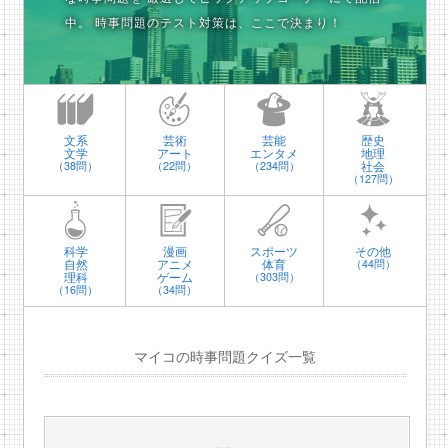
中。
時事問題のテスト対策は、ここで決まり！
文系
芸術
芸能
歴史
文学
アート
エンタメ
地理
社会
（38問）
（22問）
（234問）
（127問）
科学
漫画
スポーツ
その他
自然
アニメ
体育
（44問）
理科
ゲーム
（303問）
（16問）
（34問）
マイコの時事問題クイズ一覧