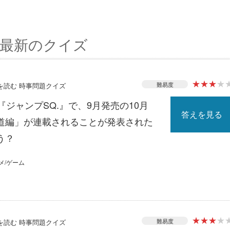
最新のクイズ
★
★
★
★
難易度
スを読む 時事問題クイズ
『ジャンプSQ.』で、9月発売の10月
答えを見る
道編」が連載されることが発表された
う？
メ/ゲーム
★
★
★
★
難易度
スを読む 時事問題クイズ