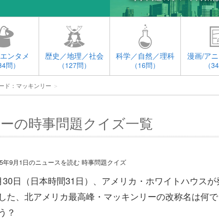
エンタメ
歴史／地理／社会
科学／自然／理科
漫画/アニ
34問）
（127問）
（16問）
（3
ード：マッキンリー
＞
ーの時事問題クイズ一覧
015年9月1日のニュースを読む 時事問題クイズ
月30日（日本時間31日）、アメリカ・ホワイトハウスが
した、北アメリカ最高峰・マッキンリーの改称名は何で
う？