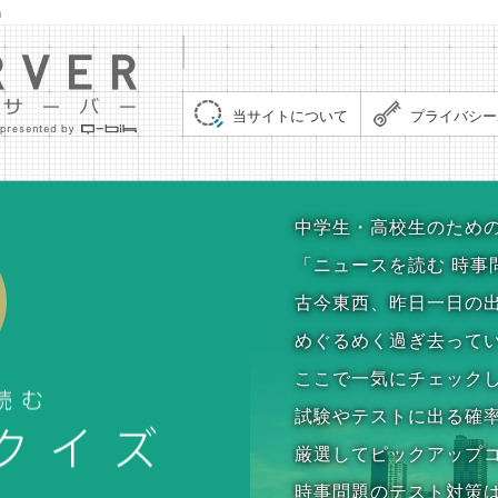
」
集まれ！クイズサーバー（Quiz Server）
当サイトについて
プライバシー
時事問題クイズ
中学生・高校生のため
「ニュースを読む 時事
古今東西、昨日一日の
めぐるめく過ぎ去って
ここで一気にチェック
試験やテストに出る確
厳選してピックアップ
時事問題のテスト対策