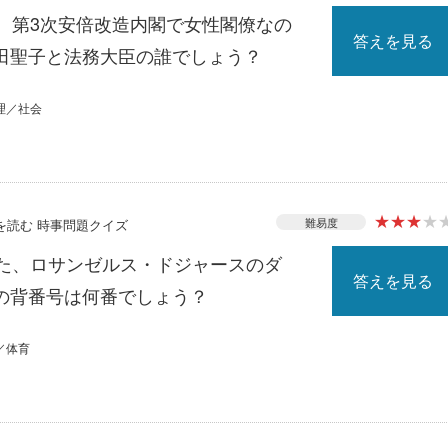
る、第3次安倍改造内閣で女性閣僚なの
答えを見る
田聖子と法務大臣の誰でしょう？
理／社会
★
★
★
★
難易度
スを読む 時事問題クイズ
れた、ロサンゼルス・ドジャースのダ
答えを見る
の背番号は何番でしょう？
／体育