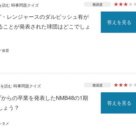
★
★
★
★
難易度
スを読む 時事問題クイズ
ーグ・レンジャースのダルビッシュ有が
答えを見る
ることが発表された球団はどこでしょ
／体育
★
★
★
★
難易度
ースを読む 時事問題クイズ
プからの卒業を発表したNMB48の1期
答えを見る
しょう？
ンタメ