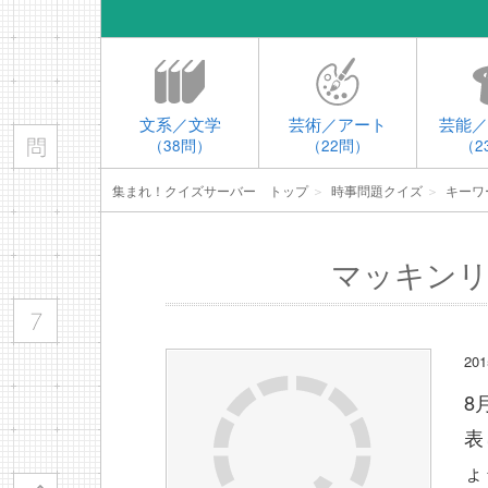
文系／文学
芸術／アート
芸能／
（38問）
（22問）
（2
集まれ！クイズサーバー トップ
＞
時事問題クイズ
＞
キーワ
マッキンリ
2
8
表
ょ