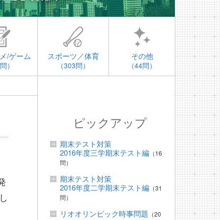
メ/ゲーム
スポーツ／体育
その他
4問）
（303問）
（44問）
ピックアップ
期末テスト対策
2016年度三学期末テスト編
（16
問）
期末テスト対策
発
2016年度二学期末テスト編
（31
し
問）
リオオリンピック時事問題
（20