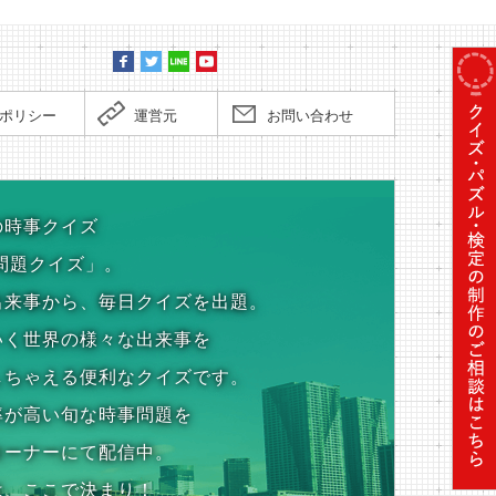
ポリシー
運営元
お問い合わせ
の時事クイズ
問題クイズ」。
出来事から、毎日クイズを出題。
いく世界の様々な出来事を
しちゃえる便利なクイズです。
率が高い旬な時事問題を
コーナーにて配信中。
は、ここで決まり！