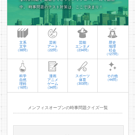
中。
時事問題のテスト対策は、ここで決まり！
文系
芸術
芸能
歴史
文学
アート
エンタメ
地理
社会
（38問）
（22問）
（234問）
（127問）
科学
漫画
スポーツ
その他
自然
アニメ
体育
（44問）
理科
ゲーム
（303問）
（16問）
（34問）
メンフィスオープンの時事問題クイズ一覧