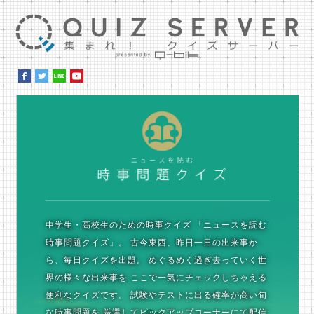
集ま
時
中学生・高校生のための時事クイズ
「ニュースを読む
時事問題クイズ」。
古今東西、昨日一日の出来事か
ら、毎日クイズを出題。
めぐるめく過ぎ去っていく世
界の様々な出来事を
ここで一気にチェックしちゃえる
便利なクイズです。
試験やテストに出る確率が高い旬
な時事問題を
厳選してピックアップコーナーにて配信