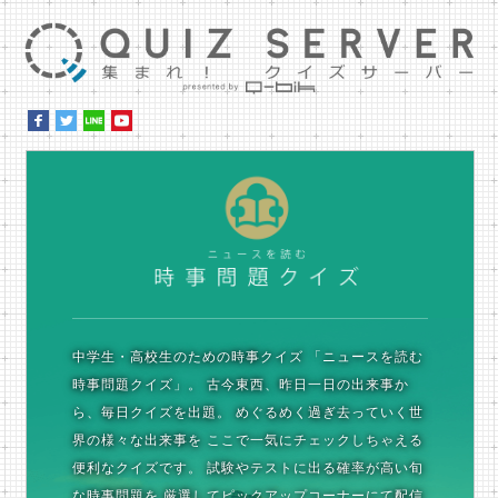
集ま
時
中学生・高校生のための時事クイズ
「ニュースを読む
時事問題クイズ」。
古今東西、昨日一日の出来事か
ら、毎日クイズを出題。
めぐるめく過ぎ去っていく世
界の様々な出来事を
ここで一気にチェックしちゃえる
便利なクイズです。
試験やテストに出る確率が高い旬
な時事問題を
厳選してピックアップコーナーにて配信