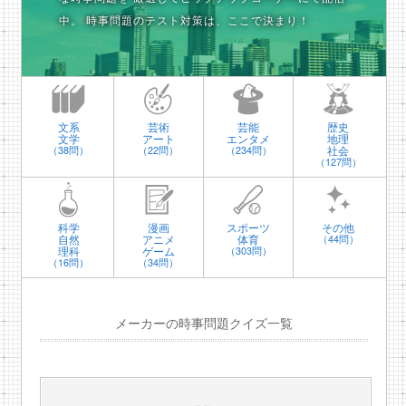
中。
時事問題のテスト対策は、ここで決まり！
文系
芸術
芸能
歴史
文学
アート
エンタメ
地理
社会
（38問）
（22問）
（234問）
（127問）
科学
漫画
スポーツ
その他
自然
アニメ
体育
（44問）
理科
ゲーム
（303問）
（16問）
（34問）
メーカーの時事問題クイズ一覧