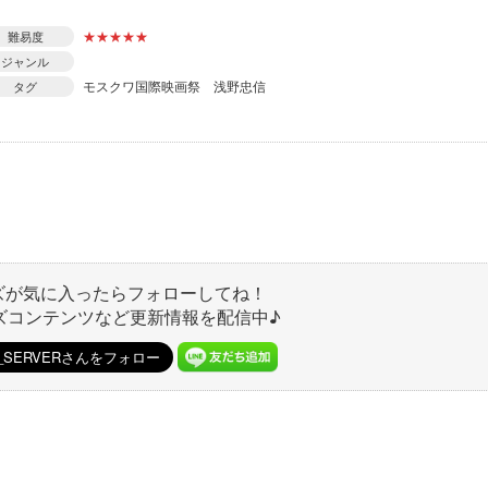
★
★
★
★
★
難易度
ジャンル
モスクワ国際映画祭
浅野忠信
タグ
ズが気に入ったらフォローしてね！
ズコンテンツなど更新情報を配信中♪