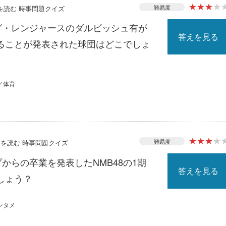
★
★
★
★
難易度
スを読む 時事問題クイズ
ーグ・レンジャースのダルビッシュ有が
答えを見る
ることが発表された球団はどこでしょ
／体育
★
★
★
★
難易度
ースを読む 時事問題クイズ
プからの卒業を発表したNMB48の1期
答えを見る
しょう？
ンタメ