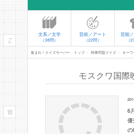
文系／文学
芸術／アート
芸能／
（38問）
（22問）
（2
集まれ！クイズサーバー トップ
＞
時事問題クイズ
＞
キーワ
モスクワ国際
2
6
優
の