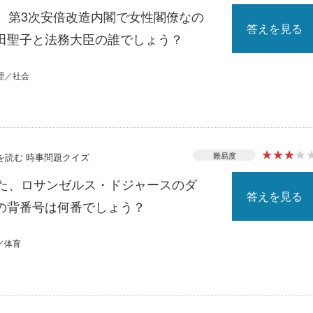
る、第3次安倍改造内閣で女性閣僚なの
答えを見る
田聖子と法務大臣の誰でしょう？
理／社会
★
★
★
★
難易度
スを読む 時事問題クイズ
れた、ロサンゼルス・ドジャースのダ
答えを見る
の背番号は何番でしょう？
／体育