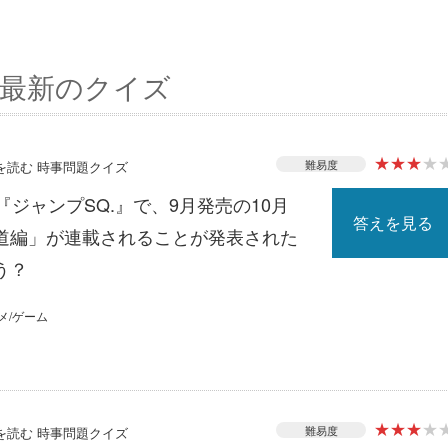
最新のクイズ
★
★
★
★
難易度
スを読む 時事問題クイズ
『ジャンプSQ.』で、9月発売の10月
答えを見る
道編」が連載されることが発表された
う？
メ/ゲーム
★
★
★
★
難易度
スを読む 時事問題クイズ