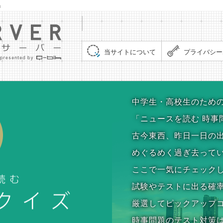
」
集まれ！クイズサーバー（Quiz Server）
当サイトについて
プライバシー
時事問題クイズ
中学生・高校生のため
「ニュースを読む 時事
古今東西、昨日一日の
めぐるめく過ぎ去って
ここで一気にチェック
試験やテストに出る確
厳選してピックアップ
時事問題のテスト対策