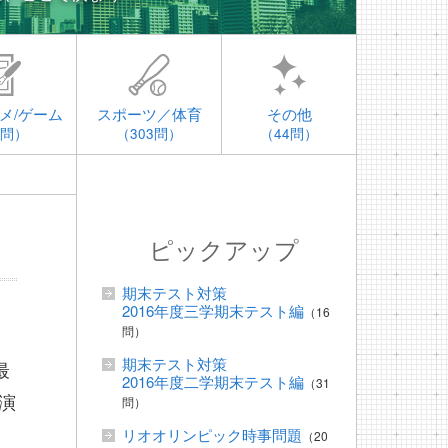
メ/ゲーム
スポーツ／体育
その他
4問）
（303問）
（44問）
ピックアップ
期末テスト対策
2016年度三学期末テスト編
（16
問）
期末テスト対策
最
2016年度二学期末テスト編
（31
演
問）
リオオリンピック時事問題
（20