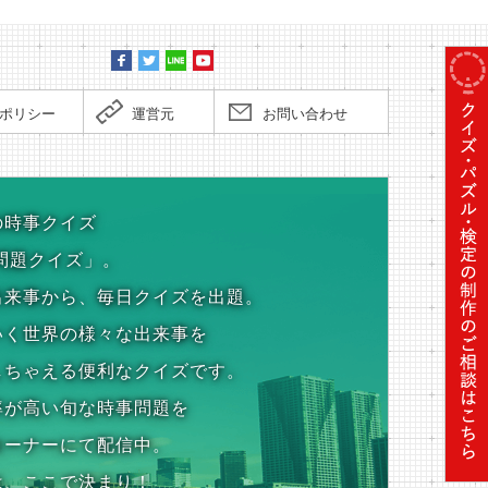
ポリシー
運営元
お問い合わせ
の時事クイズ
問題クイズ」。
出来事から、毎日クイズを出題。
いく世界の様々な出来事を
しちゃえる便利なクイズです。
率が高い旬な時事問題を
コーナーにて配信中。
は、ここで決まり！