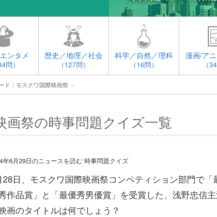
エンタメ
歴史／地理／社会
科学／自然／理科
漫画/アニ
34問）
（127問）
（16問）
（3
ード：モスクワ国際映画祭
＞
映画祭の時事問題クイズ一覧
014年6月29日のニュースを読む 時事問題クイズ
月28日、モスクワ国際映画祭コンペティション部門で「
秀作品賞」と「最優秀男優賞」を受賞した、浅野忠信主
映画のタイトルは何でしょう？