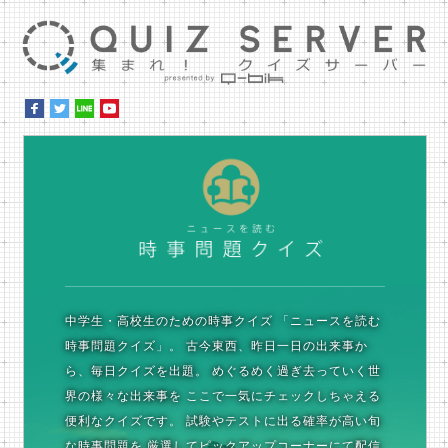
集ま
時
中学生・高校生のための時事クイズ
「ニュースを読む
時事問題クイズ」。
古今東西、昨日一日の出来事か
ら、毎日クイズを出題。
めぐるめく過ぎ去っていく世
界の様々な出来事を
ここで一気にチェックしちゃえる
便利なクイズです。
試験やテストに出る確率が高い旬
な時事問題を
厳選してピックアップコーナーにて配信