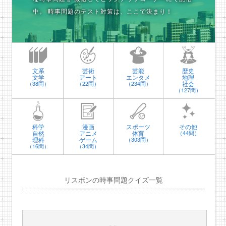
中。
時事問題のテスト対策は、ここで決まり！
文系
芸術
芸能
歴史
文学
アート
エンタメ
地理
社会
（38問）
（22問）
（234問）
（127問）
科学
漫画
スポーツ
その他
自然
アニメ
体育
（44問）
理科
ゲーム
（303問）
（16問）
（34問）
リスボンの時事問題クイズ一覧