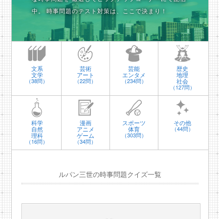
中。
時事問題のテスト対策は、ここで決まり！
文系
芸術
芸能
歴史
文学
アート
エンタメ
地理
社会
（38問）
（22問）
（234問）
（127問）
科学
漫画
スポーツ
その他
自然
アニメ
体育
（44問）
理科
ゲーム
（303問）
（16問）
（34問）
ルパン三世の時事問題クイズ一覧