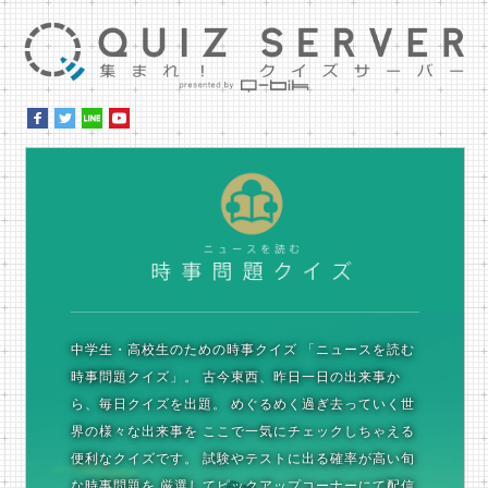
集ま
時
中学生・高校生のための時事クイズ
「ニュースを読む
時事問題クイズ」。
古今東西、昨日一日の出来事か
ら、毎日クイズを出題。
めぐるめく過ぎ去っていく世
界の様々な出来事を
ここで一気にチェックしちゃえる
便利なクイズです。
試験やテストに出る確率が高い旬
な時事問題を
厳選してピックアップコーナーにて配信