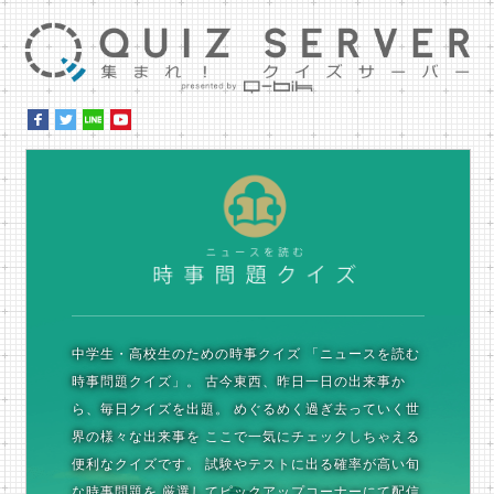
集ま
時
中学生・高校生のための時事クイズ
「ニュースを読む
時事問題クイズ」。
古今東西、昨日一日の出来事か
ら、毎日クイズを出題。
めぐるめく過ぎ去っていく世
界の様々な出来事を
ここで一気にチェックしちゃえる
便利なクイズです。
試験やテストに出る確率が高い旬
な時事問題を
厳選してピックアップコーナーにて配信