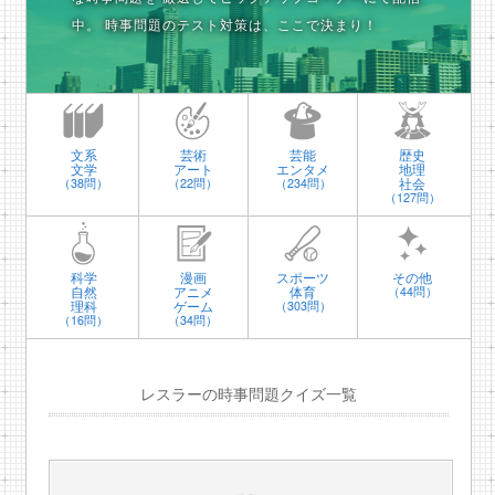
中。
時事問題のテスト対策は、ここで決まり！
文系
芸術
芸能
歴史
文学
アート
エンタメ
地理
社会
（38問）
（22問）
（234問）
（127問）
科学
漫画
スポーツ
その他
自然
アニメ
体育
（44問）
理科
ゲーム
（303問）
（16問）
（34問）
レスラーの時事問題クイズ一覧