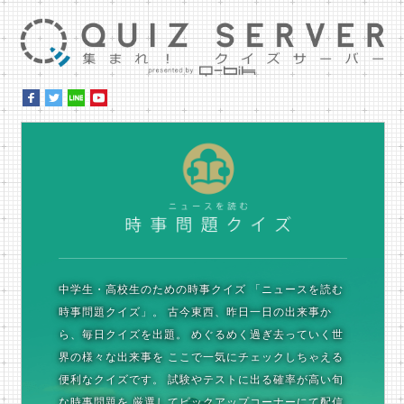
集ま
時
中学生・高校生のための時事クイズ
「ニュースを読む
時事問題クイズ」。
古今東西、昨日一日の出来事か
ら、毎日クイズを出題。
めぐるめく過ぎ去っていく世
界の様々な出来事を
ここで一気にチェックしちゃえる
便利なクイズです。
試験やテストに出る確率が高い旬
な時事問題を
厳選してピックアップコーナーにて配信