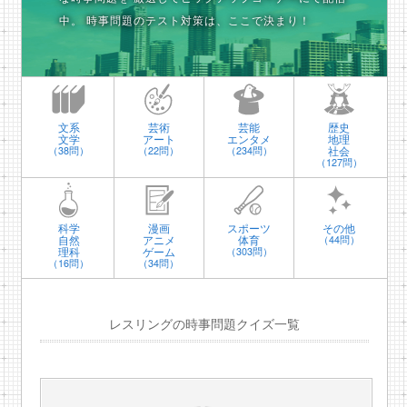
中。
時事問題のテスト対策は、ここで決まり！
文系
芸術
芸能
歴史
文学
アート
エンタメ
地理
社会
（38問）
（22問）
（234問）
（127問）
科学
漫画
スポーツ
その他
自然
アニメ
体育
（44問）
理科
ゲーム
（303問）
（16問）
（34問）
レスリングの時事問題クイズ一覧