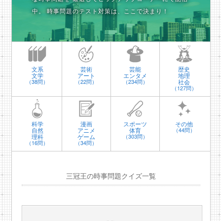
中。
時事問題のテスト対策は、ここで決まり！
文系
芸術
芸能
歴史
文学
アート
エンタメ
地理
社会
（38問）
（22問）
（234問）
（127問）
科学
漫画
スポーツ
その他
自然
アニメ
体育
（44問）
理科
ゲーム
（303問）
（16問）
（34問）
三冠王の時事問題クイズ一覧