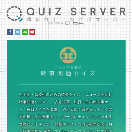
集ま
時
中学生・高校生のための時事クイズ
「ニュースを読む
時事問題クイズ」。
古今東西、昨日一日の出来事か
ら、毎日クイズを出題。
めぐるめく過ぎ去っていく世
界の様々な出来事を
ここで一気にチェックしちゃえる
便利なクイズです。
試験やテストに出る確率が高い旬
な時事問題を
厳選してピックアップコーナーにて配信