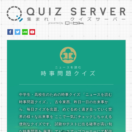
集ま
時
中学生・高校生のための時事クイズ
「ニュースを読む
時事問題クイズ」。
古今東西、昨日一日の出来事か
ら、毎日クイズを出題。
めぐるめく過ぎ去っていく世
界の様々な出来事を
ここで一気にチェックしちゃえる
便利なクイズです。
試験やテストに出る確率が高い旬
な時事問題を
厳選してピックアップコーナーにて配信