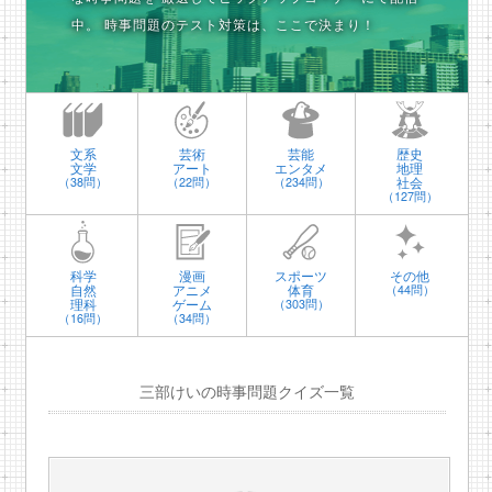
中。
時事問題のテスト対策は、ここで決まり！
文系
芸術
芸能
歴史
文学
アート
エンタメ
地理
社会
（38問）
（22問）
（234問）
（127問）
科学
漫画
スポーツ
その他
自然
アニメ
体育
（44問）
理科
ゲーム
（303問）
（16問）
（34問）
三部けいの時事問題クイズ一覧