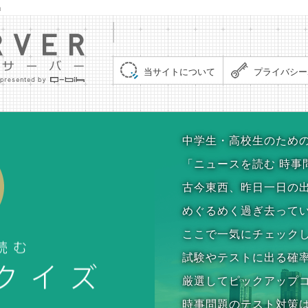
」
集まれ！クイズサーバー（Quiz Server）
当サイトについて
プライバシー
時事問題クイズ
中学生・高校生のため
「ニュースを読む 時事
古今東西、昨日一日の
めぐるめく過ぎ去って
ここで一気にチェック
試験やテストに出る確
厳選してピックアップ
時事問題のテスト対策