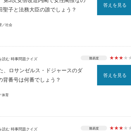
答えを見る
田聖子と法務大臣の誰でしょう？
理／社会
★
★
★
★
難易度
スを読む 時事問題クイズ
れた、ロサンゼルス・ドジャースのダ
答えを見る
の背番号は何番でしょう？
／体育
★
★
★
★
難易度
スを読む 時事問題クイズ