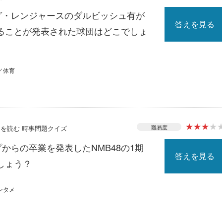
ーグ・レンジャースのダルビッシュ有が
答えを見る
ることが発表された球団はどこでしょ
／体育
★
★
★
★
難易度
ースを読む 時事問題クイズ
プからの卒業を発表したNMB48の1期
答えを見る
しょう？
ンタメ