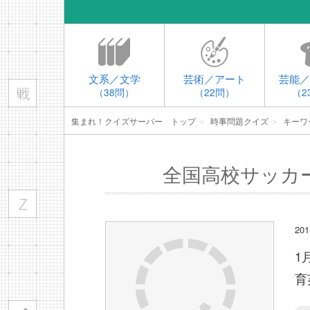
文系／文学
芸術／アート
芸能／
（38問）
（22問）
（2
集まれ！クイズサーバー トップ
＞
時事問題クイズ
＞
キーワ
全国高校サッカ
2
1
育