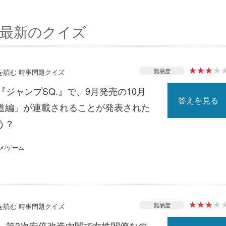
最新のクイズ
★
★
★
★
難易度
スを読む 時事問題クイズ
『ジャンプSQ.』で、9月発売の10月
答えを見る
道編」が連載されることが発表された
う？
メ/ゲーム
★
★
★
★
難易度
スを読む 時事問題クイズ
る、第3次安倍改造内閣で女性閣僚なの