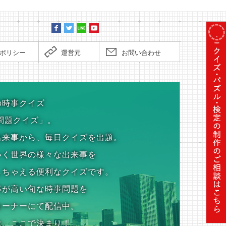
ポリシー
運営元
お問い合わせ
の時事クイズ
問題クイズ」。
出来事から、毎日クイズを出題。
いく世界の様々な出来事を
しちゃえる便利なクイズです。
率が高い旬な時事問題を
コーナーにて配信中。
は、ここで決まり！