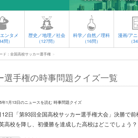
エンタメ
歴史／地理／社会
科学／自然／理科
漫画/アニ
34問）
（127問）
（16問）
（3
ード：全国高校サッカー選手権
＞
ー選手権の時事問題クイズ一覧
015年1月13日のニュースを読む 時事問題クイズ
月12日「第93回全国高校サッカー選手権大会」決勝で前
英高校を降し、初優勝を達成した高校はどこでしょう？