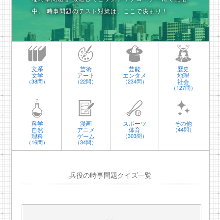
中。
時事問題のテスト対策は、ここで決まり！
文系
芸術
芸能
歴史
文学
アート
エンタメ
地理
社会
（38問）
（22問）
（234問）
（127問）
科学
漫画
スポーツ
その他
自然
アニメ
体育
（44問）
理科
ゲーム
（303問）
（16問）
（34問）
兵役の時事問題クイズ一覧