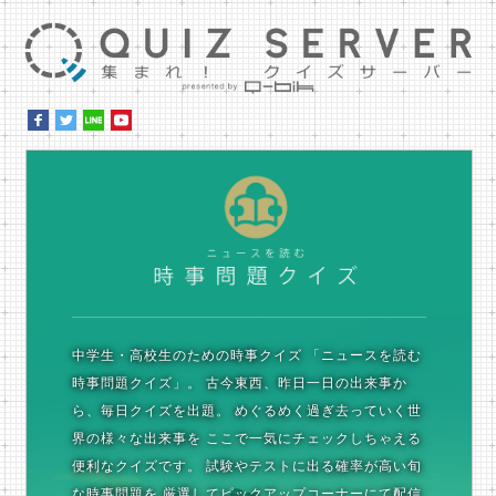
集ま
時
中学生・高校生のための時事クイズ
「ニュースを読む
時事問題クイズ」。
古今東西、昨日一日の出来事か
ら、毎日クイズを出題。
めぐるめく過ぎ去っていく世
界の様々な出来事を
ここで一気にチェックしちゃえる
便利なクイズです。
試験やテストに出る確率が高い旬
な時事問題を
厳選してピックアップコーナーにて配信