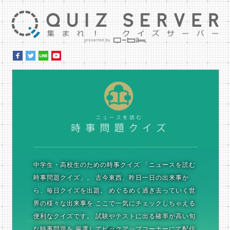
集ま
時
中学生・高校生のための時事クイズ
「ニュースを読む
時事問題クイズ」。
古今東西、昨日一日の出来事か
ら、毎日クイズを出題。
めぐるめく過ぎ去っていく世
界の様々な出来事を
ここで一気にチェックしちゃえる
便利なクイズです。
試験やテストに出る確率が高い旬
な時事問題を
厳選してピックアップコーナーにて配信