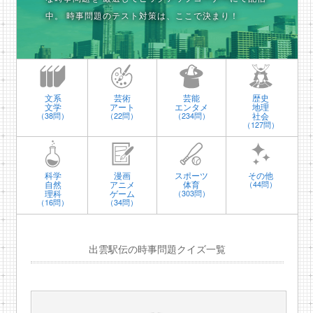
中。
時事問題のテスト対策は、ここで決まり！
文系
芸術
芸能
歴史
文学
アート
エンタメ
地理
社会
（38問）
（22問）
（234問）
（127問）
科学
漫画
スポーツ
その他
自然
アニメ
体育
（44問）
理科
ゲーム
（303問）
（16問）
（34問）
出雲駅伝の時事問題クイズ一覧