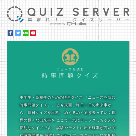
集ま
時
中学生・高校生のための時事クイズ
「ニュースを読む
時事問題クイズ」。
古今東西、昨日一日の出来事か
ら、毎日クイズを出題。
めぐるめく過ぎ去っていく世
界の様々な出来事を
ここで一気にチェックしちゃえる
便利なクイズです。
試験やテストに出る確率が高い旬
な時事問題を
厳選してピックアップコーナーにて配信