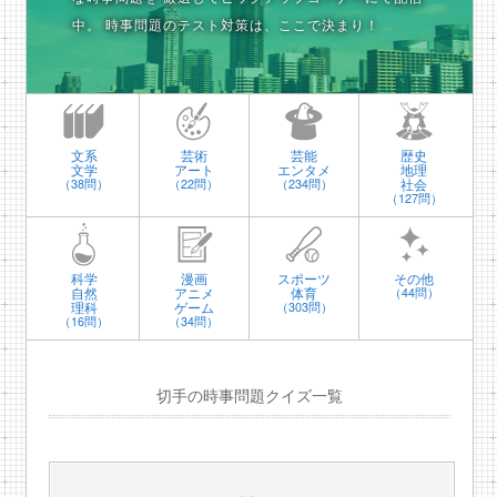
中。
時事問題のテスト対策は、ここで決まり！
文系
芸術
芸能
歴史
文学
アート
エンタメ
地理
社会
（38問）
（22問）
（234問）
（127問）
科学
漫画
スポーツ
その他
自然
アニメ
体育
（44問）
理科
ゲーム
（303問）
（16問）
（34問）
切手の時事問題クイズ一覧