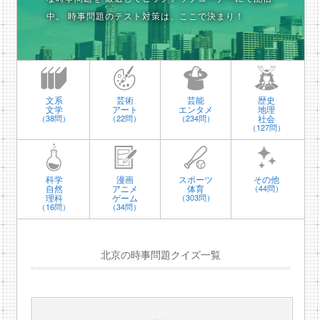
中。
時事問題のテスト対策は、ここで決まり！
文系
芸術
芸能
歴史
文学
アート
エンタメ
地理
社会
（38問）
（22問）
（234問）
（127問）
科学
漫画
スポーツ
その他
自然
アニメ
体育
（44問）
理科
ゲーム
（303問）
（16問）
（34問）
北京の時事問題クイズ一覧