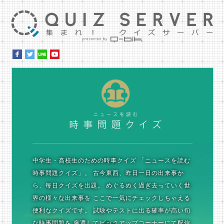
集ま
時
中学生・高校生のための時事クイズ
「ニュースを読む
時事問題クイズ」。
古今東西、昨日一日の出来事か
ら、毎日クイズを出題。
めぐるめく過ぎ去っていく世
界の様々な出来事を
ここで一気にチェックしちゃえる
便利なクイズです。
試験やテストに出る確率が高い旬
な時事問題を
厳選してピックアップコーナーにて配信