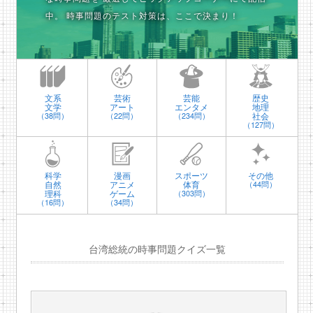
中。
時事問題のテスト対策は、ここで決まり！
文系
芸術
芸能
歴史
文学
アート
エンタメ
地理
社会
（38問）
（22問）
（234問）
（127問）
科学
漫画
スポーツ
その他
自然
アニメ
体育
（44問）
理科
ゲーム
（303問）
（16問）
（34問）
台湾総統の時事問題クイズ一覧