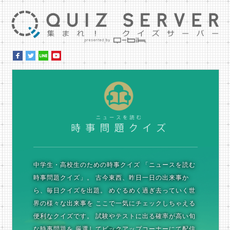
集ま
時
中学生・高校生のための時事クイズ
「ニュースを読む
時事問題クイズ」。
古今東西、昨日一日の出来事か
ら、毎日クイズを出題。
めぐるめく過ぎ去っていく世
界の様々な出来事を
ここで一気にチェックしちゃえる
便利なクイズです。
試験やテストに出る確率が高い旬
な時事問題を
厳選してピックアップコーナーにて配信