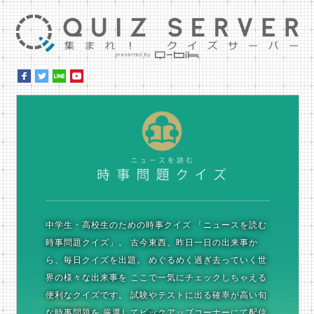
集ま
時
中学生・高校生のための時事クイズ
「ニュースを読む
時事問題クイズ」。
古今東西、昨日一日の出来事か
ら、毎日クイズを出題。
めぐるめく過ぎ去っていく世
界の様々な出来事を
ここで一気にチェックしちゃえる
便利なクイズです。
試験やテストに出る確率が高い旬
な時事問題を
厳選してピックアップコーナーにて配信