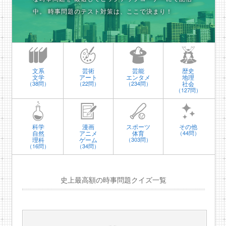
中。
時事問題のテスト対策は、ここで決まり！
文系
芸術
芸能
歴史
文学
アート
エンタメ
地理
社会
（38問）
（22問）
（234問）
（127問）
科学
漫画
スポーツ
その他
自然
アニメ
体育
（44問）
理科
ゲーム
（303問）
（16問）
（34問）
史上最高額の時事問題クイズ一覧