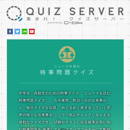
集ま
時
中学生・高校生のための時事クイズ
「ニュースを読む
時事問題クイズ」。
古今東西、昨日一日の出来事か
ら、毎日クイズを出題。
めぐるめく過ぎ去っていく世
界の様々な出来事を
ここで一気にチェックしちゃえる
便利なクイズです。
試験やテストに出る確率が高い旬
な時事問題を
厳選してピックアップコーナーにて配信