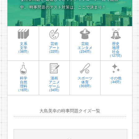
中。
時事問題のテスト対策は、ここで決まり！
文系
芸術
芸能
歴史
文学
アート
エンタメ
地理
社会
（38問）
（22問）
（234問）
（127問）
科学
漫画
スポーツ
その他
自然
アニメ
体育
（44問）
理科
ゲーム
（303問）
（16問）
（34問）
大島美幸の時事問題クイズ一覧