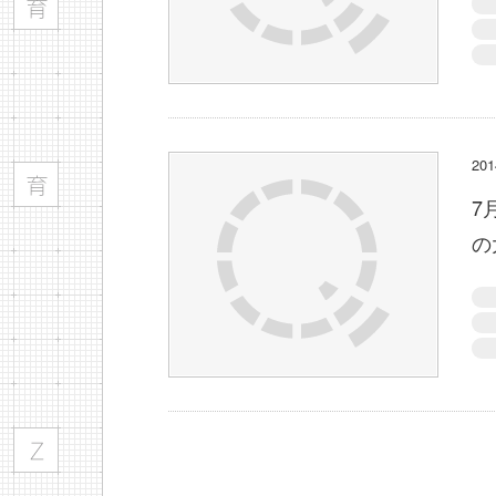
2
7
の