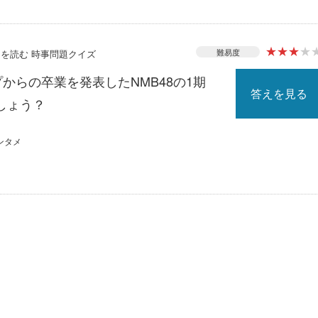
★
★
★
★
難易度
ースを読む 時事問題クイズ
プからの卒業を発表したNMB48の1期
答えを見る
しょう？
ンタメ