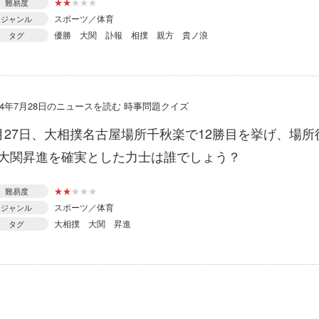
★
★
★
★
★
難易度
スポーツ／体育
ジャンル
優勝
大関
訃報
相撲
親方
貴ノ浪
タグ
014年7月28日のニュースを読む 時事問題クイズ
月27日、大相撲名古屋場所千秋楽で12勝目を挙げ、場所
大関昇進を確実とした力士は誰でしょう？
★
★
★
★
★
難易度
スポーツ／体育
ジャンル
大相撲
大関
昇進
タグ