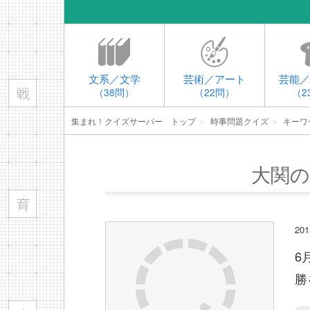
文系／文学
芸術／アート
芸能／
（38問）
（22問）
（2
集まれ！クイズサーバー トップ
＞
時事問題クイズ
＞
キーワ
大関の
2
6
勝