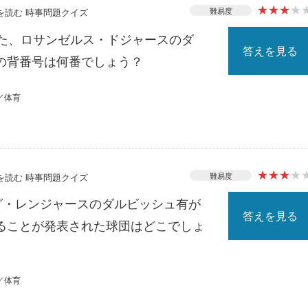
★
★
★
★
難易度
スを読む 時事問題クイズ
れた、ロサンゼルス・ドジャースのダ
答えを見る
の背番号は何番でしょう？
／体育
★
★
★
★
難易度
スを読む 時事問題クイズ
ーグ・レンジャースのダルビッシュ有が
答えを見る
ることが発表された球団はどこでしょ
／体育