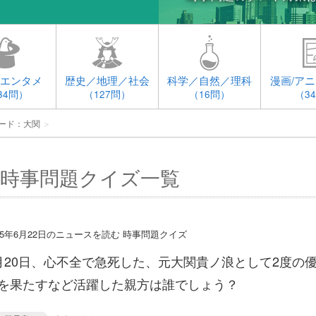
エンタメ
歴史／地理／社会
科学／自然／理科
漫画/アニ
34問）
（127問）
（16問）
（3
ード：大関
＞
時事問題クイズ一覧
015年6月22日のニュースを読む 時事問題クイズ
月20日、心不全で急死した、元大関貴ノ浪として2度の
を果たすなど活躍した親方は誰でしょう？