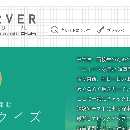
」
集まれ！クイズサーバー（Quiz Server）
当サイトについて
プライバシー
時事問題クイズ
中学生・高校生のため
「ニュースを読む 時事
古今東西、昨日一日の
めぐるめく過ぎ去って
ここで一気にチェック
試験やテストに出る確
厳選してピックアップ
時事問題のテスト対策