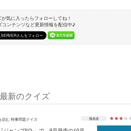
ズが気に入ったらフォローしてね！
ズコンテンツなど更新情報を配信中♪
最新のクイズ
★
★
★
★
難易度
スを読む 時事問題クイズ
『ジャンプSQ.』で、9月発売の10月