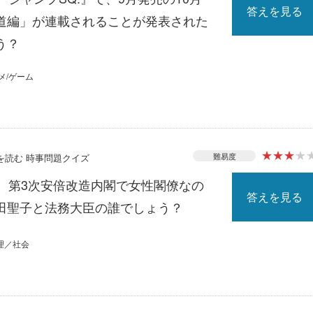
答えを見る
道編」が連載されることが発表された
う？
メ/ゲーム
★
★
★
★
難易度
スを読む 時事問題クイズ
る、第3次安倍改造内閣で女性閣僚なの
答えを見る
田聖子と法務大臣の誰でしょう？
理／社会