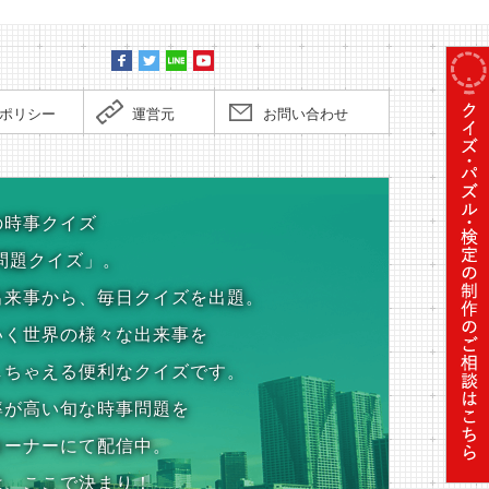
ポリシー
運営元
お問い合わせ
の時事クイズ
問題クイズ」。
出来事から、毎日クイズを出題。
いく世界の様々な出来事を
しちゃえる便利なクイズです。
率が高い旬な時事問題を
コーナーにて配信中。
は、ここで決まり！