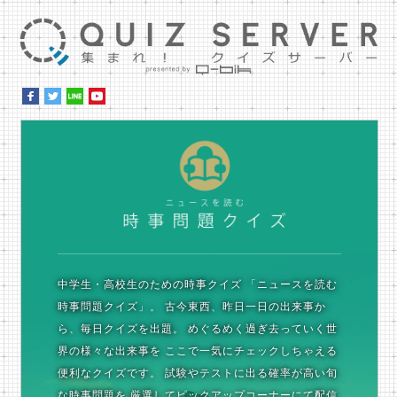
集ま
時
中学生・高校生のための時事クイズ
「ニュースを読む
時事問題クイズ」。
古今東西、昨日一日の出来事か
ら、毎日クイズを出題。
めぐるめく過ぎ去っていく世
界の様々な出来事を
ここで一気にチェックしちゃえる
便利なクイズです。
試験やテストに出る確率が高い旬
な時事問題を
厳選してピックアップコーナーにて配信