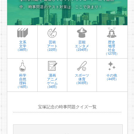
中。
時事問題のテスト対策は、ここで決まり！
文系
芸術
芸能
歴史
文学
アート
エンタメ
地理
社会
（38問）
（22問）
（234問）
（127問）
科学
漫画
スポーツ
その他
自然
アニメ
体育
（44問）
理科
ゲーム
（303問）
（16問）
（34問）
宝塚記念の時事問題クイズ一覧