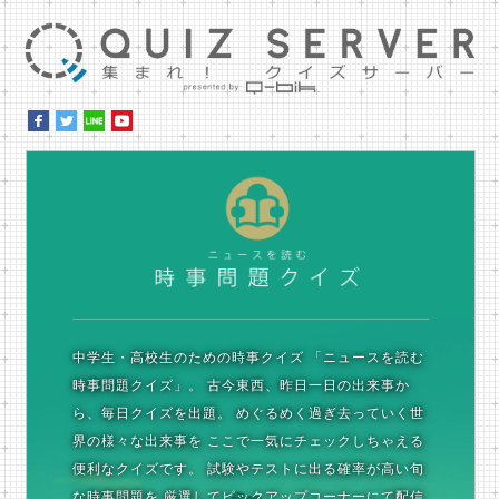
集ま
時
中学生・高校生のための時事クイズ
「ニュースを読む
時事問題クイズ」。
古今東西、昨日一日の出来事か
ら、毎日クイズを出題。
めぐるめく過ぎ去っていく世
界の様々な出来事を
ここで一気にチェックしちゃえる
便利なクイズです。
試験やテストに出る確率が高い旬
な時事問題を
厳選してピックアップコーナーにて配信