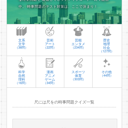
中。
時事問題のテスト対策は、ここで決まり！
文系
芸術
芸能
歴史
文学
アート
エンタメ
地理
社会
（38問）
（22問）
（234問）
（127問）
科学
漫画
スポーツ
その他
自然
アニメ
体育
（44問）
理科
ゲーム
（303問）
（16問）
（34問）
尺には尺をの時事問題クイズ一覧