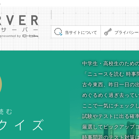
」
集まれ！クイズサーバー（Quiz Server）
当サイトについて
プライバシー
時事問題クイズ
中学生・高校生のため
「ニュースを読む 時事
古今東西、昨日一日の
めぐるめく過ぎ去って
ここで一気にチェック
試験やテストに出る確
厳選してピックアップ
時事問題のテスト対策