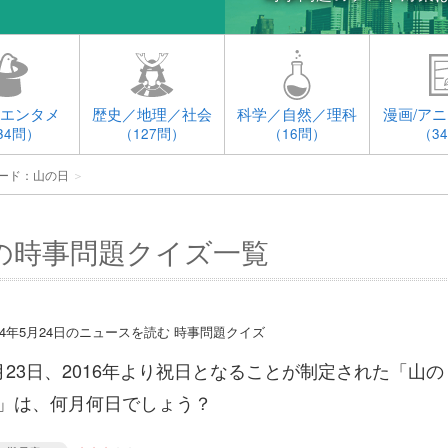
エンタメ
歴史／地理／社会
科学／自然／理科
漫画/アニ
34問）
（127問）
（16問）
（3
ード：山の日
＞
の時事問題クイズ一覧
014年5月24日のニュースを読む 時事問題クイズ
月23日、2016年より祝日となることが制定された「山の
」は、何月何日でしょう？