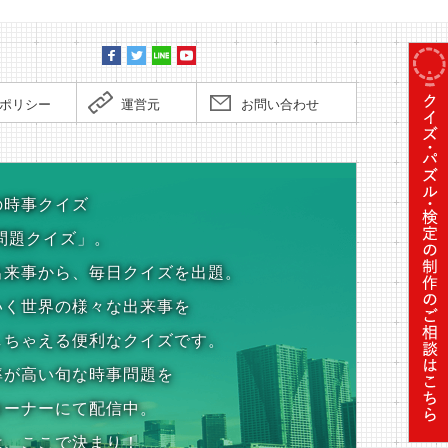
ポリシー
運営元
お問い合わせ
の時事クイズ
問題クイズ」。
出来事から、毎日クイズを出題。
いく世界の様々な出来事を
しちゃえる便利なクイズです。
率が高い旬な時事問題を
コーナーにて配信中。
は、ここで決まり！