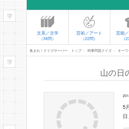
文系／文学
芸術／アート
芸能／
（38問）
（22問）
（2
集まれ！クイズサーバー トップ
＞
時事問題クイズ
＞
キーワ
山の日
2
5
日