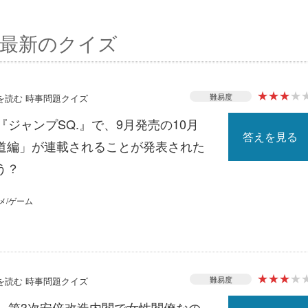
最新のクイズ
★
★
★
★
難易度
スを読む 時事問題クイズ
『ジャンプSQ.』で、9月発売の10月
答えを見る
道編」が連載されることが発表された
う？
メ/ゲーム
★
★
★
★
難易度
スを読む 時事問題クイズ
る、第3次安倍改造内閣で女性閣僚なの