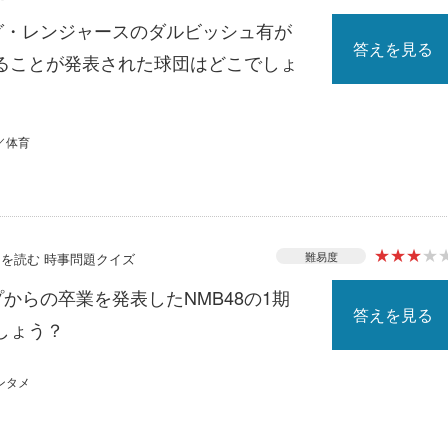
ーグ・レンジャースのダルビッシュ有が
答えを見る
ることが発表された球団はどこでしょ
／体育
★
★
★
★
難易度
ースを読む 時事問題クイズ
プからの卒業を発表したNMB48の1期
答えを見る
しょう？
ンタメ