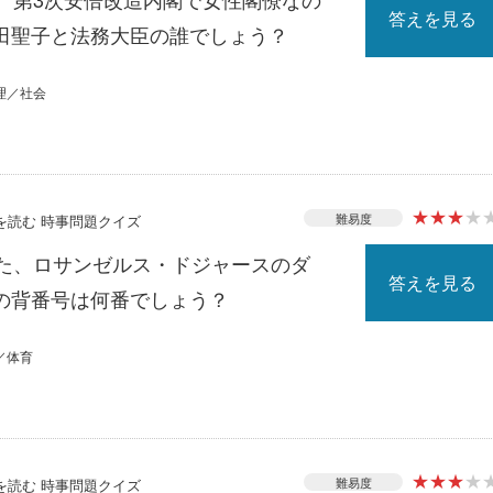
答えを見る
田聖子と法務大臣の誰でしょう？
理／社会
★
★
★
★
難易度
スを読む 時事問題クイズ
れた、ロサンゼルス・ドジャースのダ
答えを見る
の背番号は何番でしょう？
／体育
★
★
★
★
難易度
スを読む 時事問題クイズ