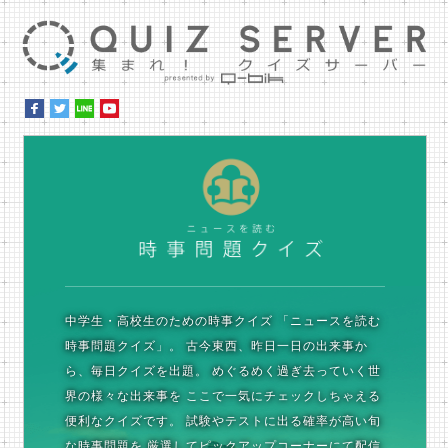
集ま
時
中学生・高校生のための時事クイズ
「ニュースを読む
時事問題クイズ」。
古今東西、昨日一日の出来事か
ら、毎日クイズを出題。
めぐるめく過ぎ去っていく世
界の様々な出来事を
ここで一気にチェックしちゃえる
便利なクイズです。
試験やテストに出る確率が高い旬
な時事問題を
厳選してピックアップコーナーにて配信