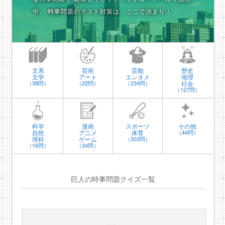
中。
時事問題のテスト対策は、ここで決まり！
文系
芸術
芸能
歴史
文学
アート
エンタメ
地理
社会
（38問）
（22問）
（234問）
（127問）
科学
漫画
スポーツ
その他
自然
アニメ
体育
（44問）
理科
ゲーム
（303問）
（16問）
（34問）
巨人の時事問題クイズ一覧