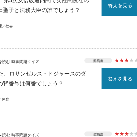
答えを見る
田聖子と法務大臣の誰でしょう？
理／社会
★
★
★
★
難易度
スを読む 時事問題クイズ
れた、ロサンゼルス・ドジャースのダ
答えを見る
の背番号は何番でしょう？
／体育
★
★
★
★
難易度
スを読む 時事問題クイズ