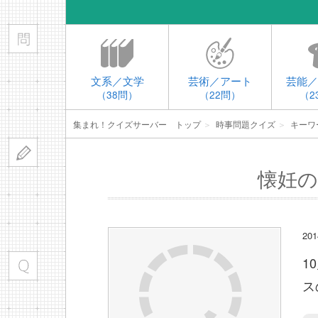
文系／文学
芸術／アート
芸能／
（38問）
（22問）
（2
集まれ！クイズサーバー トップ
＞
時事問題クイズ
＞
キーワ
懐妊の
20
1
ス