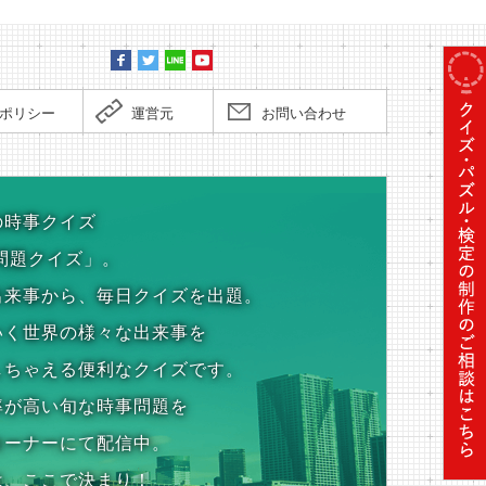
ポリシー
運営元
お問い合わせ
の時事クイズ
問題クイズ」。
出来事から、毎日クイズを出題。
いく世界の様々な出来事を
しちゃえる便利なクイズです。
率が高い旬な時事問題を
コーナーにて配信中。
は、ここで決まり！