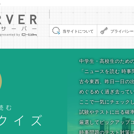
」
集まれ！クイズサーバー（Quiz Server）
当サイトについて
プライバシー
時事問題クイズ
中学生・高校生のため
「ニュースを読む 時事
古今東西、昨日一日の
めぐるめく過ぎ去って
ここで一気にチェック
試験やテストに出る確
厳選してピックアップ
時事問題のテスト対策