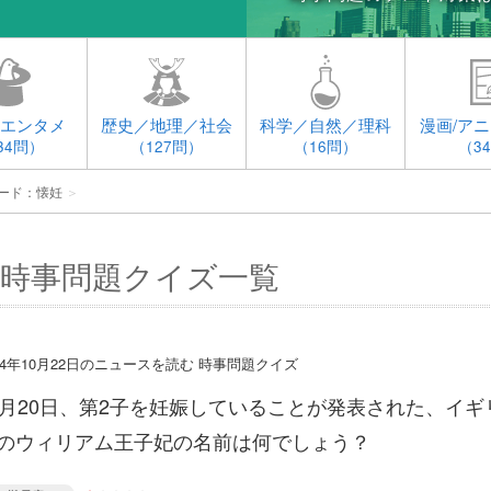
エンタメ
歴史／地理／社会
科学／自然／理科
漫画/アニ
34問）
（127問）
（16問）
（3
ード：懐妊
＞
時事問題クイズ一覧
14年10月22日のニュースを読む 時事問題クイズ
0月20日、第2子を妊娠していることが発表された、イギ
のウィリアム王子妃の名前は何でしょう？