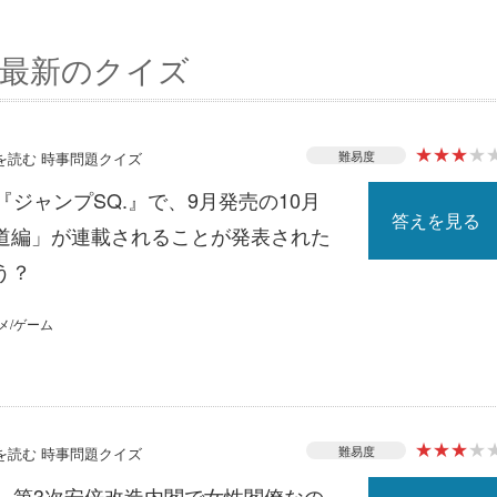
最新のクイズ
★
★
★
★
難易度
スを読む 時事問題クイズ
『ジャンプSQ.』で、9月発売の10月
答えを見る
道編」が連載されることが発表された
う？
メ/ゲーム
★
★
★
★
難易度
スを読む 時事問題クイズ
る、第3次安倍改造内閣で女性閣僚なの