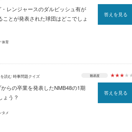
ーグ・レンジャースのダルビッシュ有が
答えを見る
ることが発表された球団はどこでしょ
／体育
★
★
★
★
難易度
ースを読む 時事問題クイズ
プからの卒業を発表したNMB48の1期
答えを見る
しょう？
ンタメ