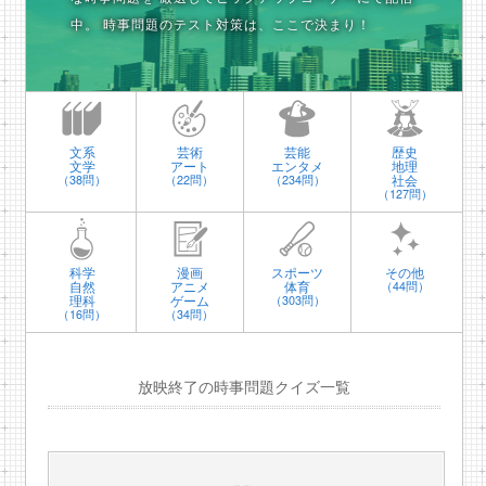
中。
時事問題のテスト対策は、ここで決まり！
文系
芸術
芸能
歴史
文学
アート
エンタメ
地理
社会
（38問）
（22問）
（234問）
（127問）
科学
漫画
スポーツ
その他
自然
アニメ
体育
（44問）
理科
ゲーム
（303問）
（16問）
（34問）
放映終了の時事問題クイズ一覧