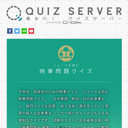
集ま
時
中学生・高校生のための時事クイズ
「ニュースを読む
時事問題クイズ」。
古今東西、昨日一日の出来事か
ら、毎日クイズを出題。
めぐるめく過ぎ去っていく世
界の様々な出来事を
ここで一気にチェックしちゃえる
便利なクイズです。
試験やテストに出る確率が高い旬
な時事問題を
厳選してピックアップコーナーにて配信