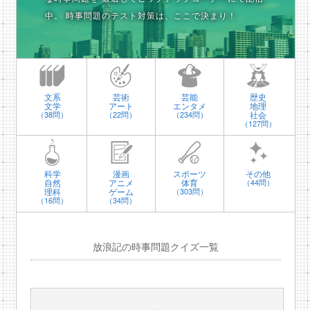
中。
時事問題のテスト対策は、ここで決まり！
文系
芸術
芸能
歴史
文学
アート
エンタメ
地理
社会
（38問）
（22問）
（234問）
（127問）
科学
漫画
スポーツ
その他
自然
アニメ
体育
（44問）
理科
ゲーム
（303問）
（16問）
（34問）
放浪記の時事問題クイズ一覧