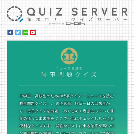
集ま
時
中学生・高校生のための時事クイズ
「ニュースを読む
時事問題クイズ」。
古今東西、昨日一日の出来事か
ら、毎日クイズを出題。
めぐるめく過ぎ去っていく世
界の様々な出来事を
ここで一気にチェックしちゃえる
便利なクイズです。
試験やテストに出る確率が高い旬
な時事問題を
厳選してピックアップコーナーにて配信