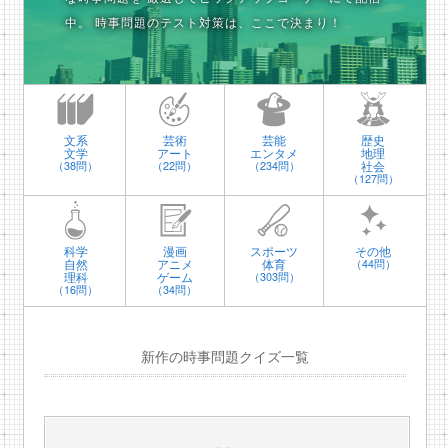
中。
時事問題のテスト対策は、ここで決まり！
文系
芸術
芸能
歴史
文学
アート
エンタメ
地理
社会
（38問）
（22問）
（234問）
（127問）
科学
漫画
スポーツ
その他
自然
アニメ
体育
（44問）
理科
ゲーム
（303問）
（16問）
（34問）
新作の時事問題クイズ一覧