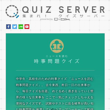
集ま
時
中学生・高校生のための時事クイズ
「ニュースを読む
時事問題クイズ」。
古今東西、昨日一日の出来事か
ら、毎日クイズを出題。
めぐるめく過ぎ去っていく世
界の様々な出来事を
ここで一気にチェックしちゃえる
便利なクイズです。
試験やテストに出る確率が高い旬
な時事問題を
厳選してピックアップコーナーにて配信