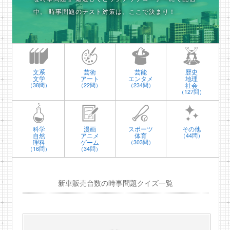
中。
時事問題のテスト対策は、ここで決まり！
文系
芸術
芸能
歴史
文学
アート
エンタメ
地理
社会
（38問）
（22問）
（234問）
（127問）
科学
漫画
スポーツ
その他
自然
アニメ
体育
（44問）
理科
ゲーム
（303問）
（16問）
（34問）
新車販売台数の時事問題クイズ一覧