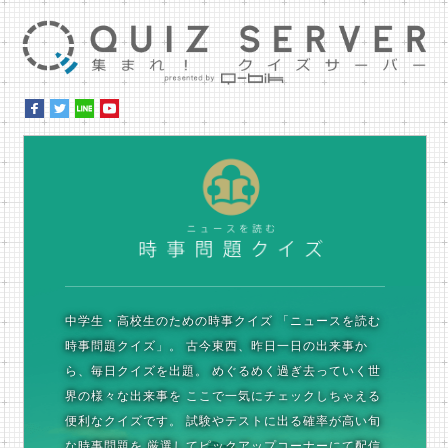
集ま
時
中学生・高校生のための時事クイズ
「ニュースを読む
時事問題クイズ」。
古今東西、昨日一日の出来事か
ら、毎日クイズを出題。
めぐるめく過ぎ去っていく世
界の様々な出来事を
ここで一気にチェックしちゃえる
便利なクイズです。
試験やテストに出る確率が高い旬
な時事問題を
厳選してピックアップコーナーにて配信