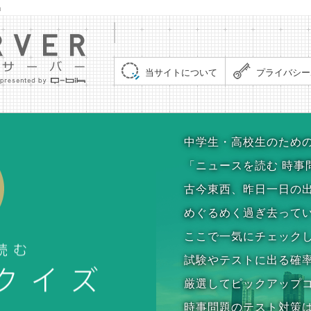
」
集まれ！クイズサーバー（Quiz Server）
当サイトについて
プライバシー
時事問題クイズ
中学生・高校生のため
「ニュースを読む 時事
古今東西、昨日一日の
めぐるめく過ぎ去って
ここで一気にチェック
試験やテストに出る確
厳選してピックアップ
時事問題のテスト対策