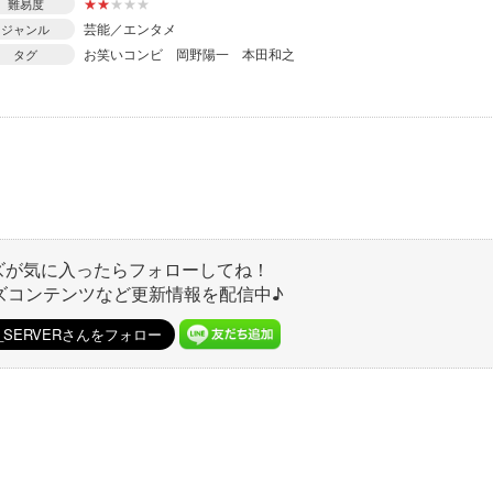
★
★
★
★
★
難易度
芸能／エンタメ
ジャンル
お笑いコンビ
岡野陽一
本田和之
タグ
ズが気に入ったらフォローしてね！
ズコンテンツなど更新情報を配信中♪