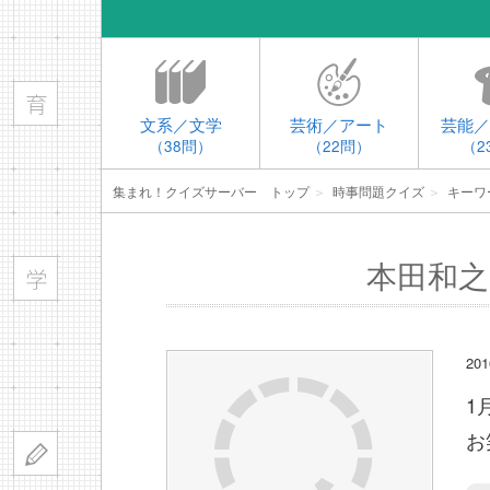
文系／文学
芸術／アート
芸能／
（38問）
（22問）
（2
集まれ！クイズサーバー トップ
＞
時事問題クイズ
＞
キーワ
本田和之
2
1
お