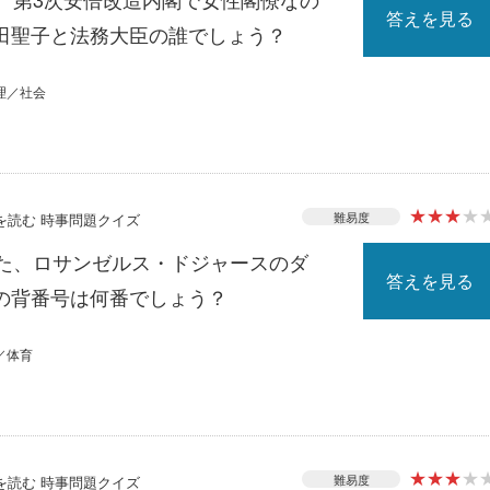
答えを見る
田聖子と法務大臣の誰でしょう？
理／社会
★
★
★
★
難易度
スを読む 時事問題クイズ
れた、ロサンゼルス・ドジャースのダ
答えを見る
の背番号は何番でしょう？
／体育
★
★
★
★
難易度
スを読む 時事問題クイズ