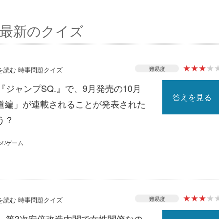
最新のクイズ
★
★
★
★
難易度
スを読む 時事問題クイズ
『ジャンプSQ.』で、9月発売の10月
答えを見る
道編」が連載されることが発表された
う？
メ/ゲーム
★
★
★
★
難易度
スを読む 時事問題クイズ
る、第3次安倍改造内閣で女性閣僚なの