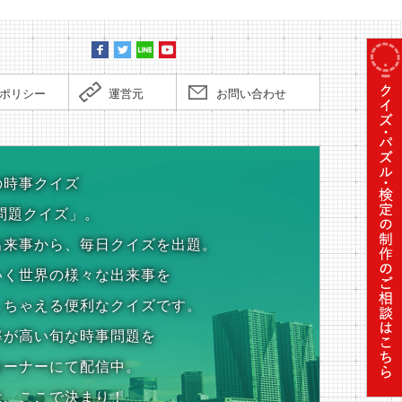
ポリシー
運営元
お問い合わせ
の時事クイズ
問題クイズ」。
出来事から、毎日クイズを出題。
いく世界の様々な出来事を
しちゃえる便利なクイズです。
率が高い旬な時事問題を
コーナーにて配信中。
は、ここで決まり！