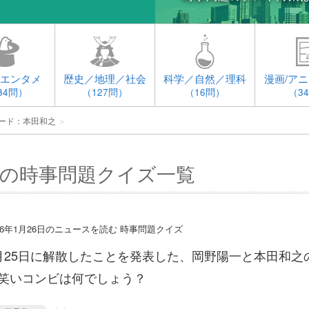
エンタメ
歴史／地理／社会
科学／自然／理科
漫画/アニ
34問）
（127問）
（16問）
（3
ード：本田和之
＞
の時事問題クイズ一覧
016年1月26日のニュースを読む 時事問題クイズ
月25日に解散したことを発表した、岡野陽一と本田和之
笑いコンビは何でしょう？