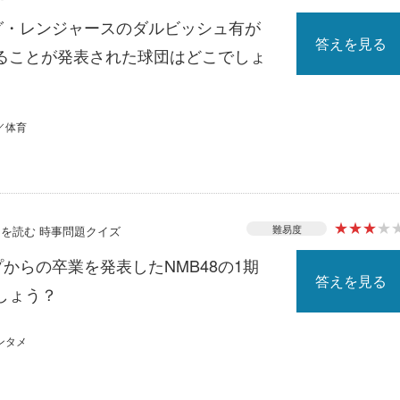
ーグ・レンジャースのダルビッシュ有が
答えを見る
ることが発表された球団はどこでしょ
／体育
★
★
★
★
難易度
ースを読む 時事問題クイズ
プからの卒業を発表したNMB48の1期
答えを見る
しょう？
ンタメ