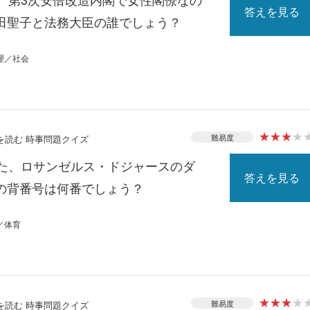
答えを見る
田聖子と法務大臣の誰でしょう？
理／社会
★
★
★
★
難易度
スを読む 時事問題クイズ
れた、ロサンゼルス・ドジャースのダ
答えを見る
の背番号は何番でしょう？
／体育
★
★
★
★
難易度
スを読む 時事問題クイズ