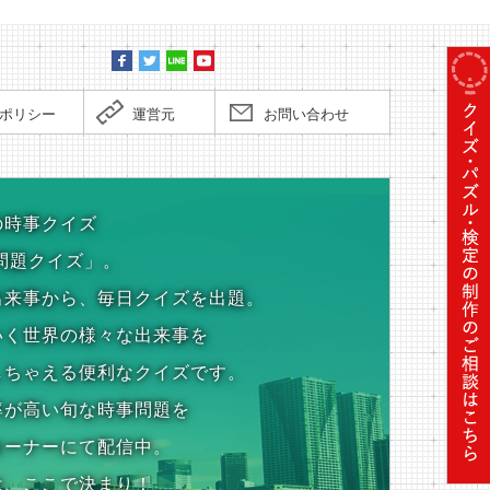
ポリシー
運営元
お問い合わせ
の時事クイズ
問題クイズ」。
出来事から、毎日クイズを出題。
いく世界の様々な出来事を
しちゃえる便利なクイズです。
率が高い旬な時事問題を
コーナーにて配信中。
は、ここで決まり！