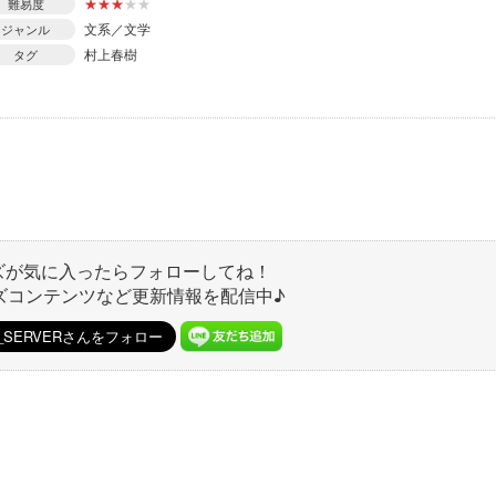
★
★
★
★
★
難易度
文系／文学
ジャンル
村上春樹
タグ
ズが気に入ったらフォローしてね！
ズコンテンツなど更新情報を配信中♪