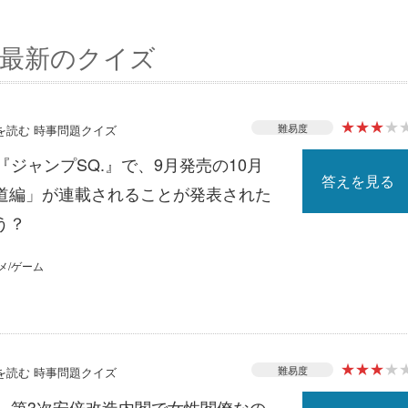
最新のクイズ
★
★
★
★
難易度
スを読む 時事問題クイズ
『ジャンプSQ.』で、9月発売の10月
答えを見る
道編」が連載されることが発表された
う？
メ/ゲーム
★
★
★
★
難易度
スを読む 時事問題クイズ
る、第3次安倍改造内閣で女性閣僚なの