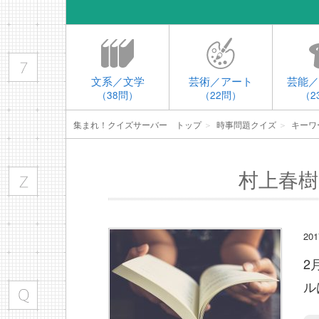
文系／文学
芸術／アート
芸能／
（38問）
（22問）
（2
集まれ！クイズサーバー トップ
＞
時事問題クイズ
＞
キーワ
村上春樹
2
2
ル