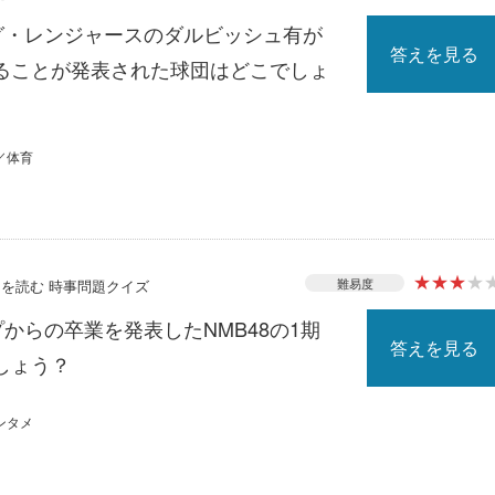
ーグ・レンジャースのダルビッシュ有が
答えを見る
ることが発表された球団はどこでしょ
／体育
★
★
★
★
難易度
ースを読む 時事問題クイズ
プからの卒業を発表したNMB48の1期
答えを見る
しょう？
ンタメ