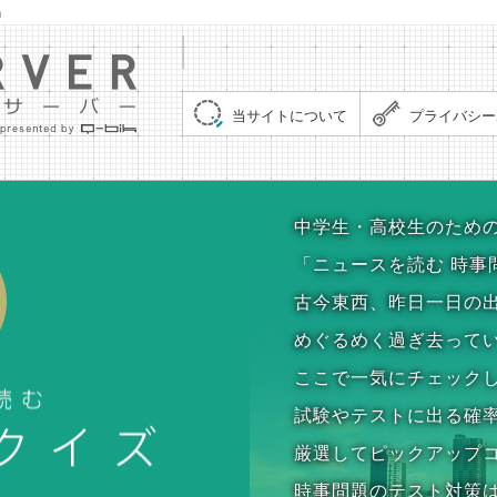
」
集まれ！クイズサーバー（Quiz Server）
当サイトについて
プライバシー
時事問題クイズ
中学生・高校生のため
「ニュースを読む 時事
古今東西、昨日一日の
めぐるめく過ぎ去って
ここで一気にチェック
試験やテストに出る確
厳選してピックアップ
時事問題のテスト対策