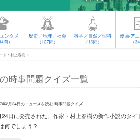
エンタメ
歴史／地理／社会
科学／自然／理科
漫画/アニ
34問）
（127問）
（16問）
（3
ード：村上春樹
＞
の時事問題クイズ一覧
017年2月24日のニュースを読む 時事問題クイズ
月24日に発売された、作家・村上春樹の新作小説のタイ
は何でしょう？