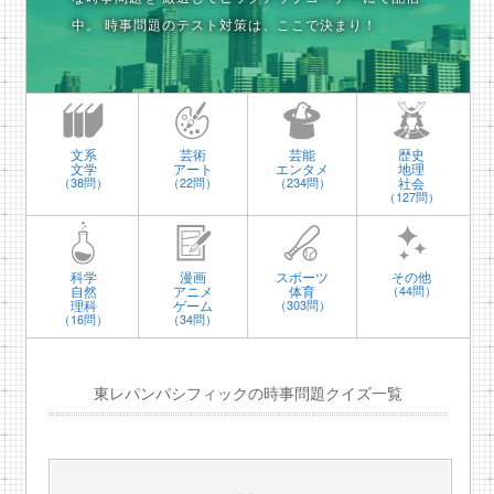
中。
時事問題のテスト対策は、ここで決まり！
文系
芸術
芸能
歴史
文学
アート
エンタメ
地理
社会
（38問）
（22問）
（234問）
（127問）
科学
漫画
スポーツ
その他
自然
アニメ
体育
（44問）
理科
ゲーム
（303問）
（16問）
（34問）
東レパンパシフィックの時事問題クイズ一覧