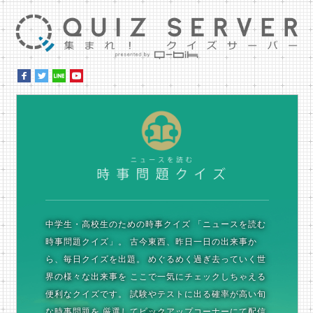
集ま
時
中学生・高校生のための時事クイズ
「ニュースを読む
時事問題クイズ」。
古今東西、昨日一日の出来事か
ら、毎日クイズを出題。
めぐるめく過ぎ去っていく世
界の様々な出来事を
ここで一気にチェックしちゃえる
便利なクイズです。
試験やテストに出る確率が高い旬
な時事問題を
厳選してピックアップコーナーにて配信