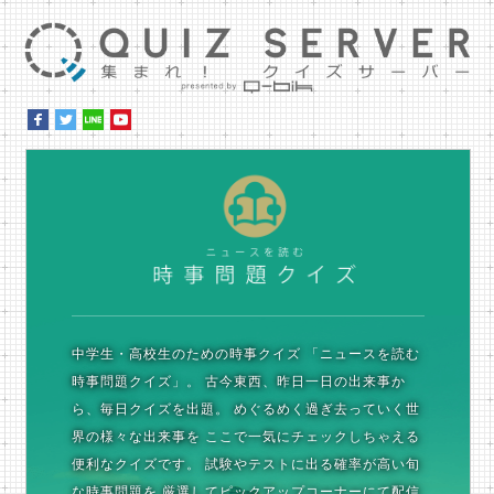
集ま
時
中学生・高校生のための時事クイズ
「ニュースを読む
時事問題クイズ」。
古今東西、昨日一日の出来事か
ら、毎日クイズを出題。
めぐるめく過ぎ去っていく世
界の様々な出来事を
ここで一気にチェックしちゃえる
便利なクイズです。
試験やテストに出る確率が高い旬
な時事問題を
厳選してピックアップコーナーにて配信