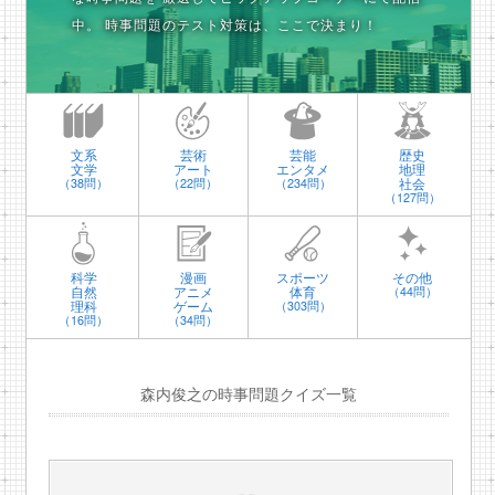
中。
時事問題のテスト対策は、ここで決まり！
文系
芸術
芸能
歴史
文学
アート
エンタメ
地理
社会
（38問）
（22問）
（234問）
（127問）
科学
漫画
スポーツ
その他
自然
アニメ
体育
（44問）
理科
ゲーム
（303問）
（16問）
（34問）
森内俊之の時事問題クイズ一覧