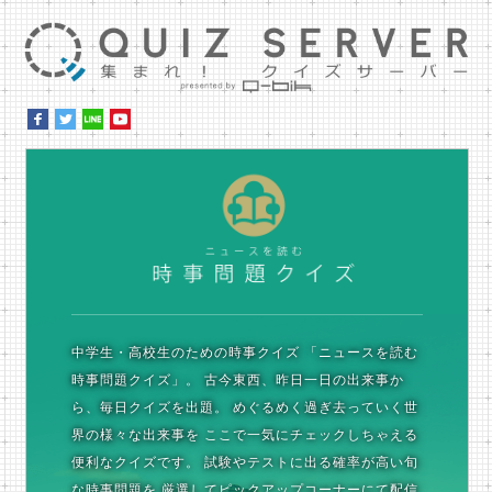
集ま
時
中学生・高校生のための時事クイズ
「ニュースを読む
時事問題クイズ」。
古今東西、昨日一日の出来事か
ら、毎日クイズを出題。
めぐるめく過ぎ去っていく世
界の様々な出来事を
ここで一気にチェックしちゃえる
便利なクイズです。
試験やテストに出る確率が高い旬
な時事問題を
厳選してピックアップコーナーにて配信