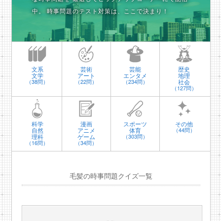
中。
時事問題のテスト対策は、ここで決まり！
文系
芸術
芸能
歴史
文学
アート
エンタメ
地理
社会
（38問）
（22問）
（234問）
（127問）
科学
漫画
スポーツ
その他
自然
アニメ
体育
（44問）
理科
ゲーム
（303問）
（16問）
（34問）
毛髪の時事問題クイズ一覧