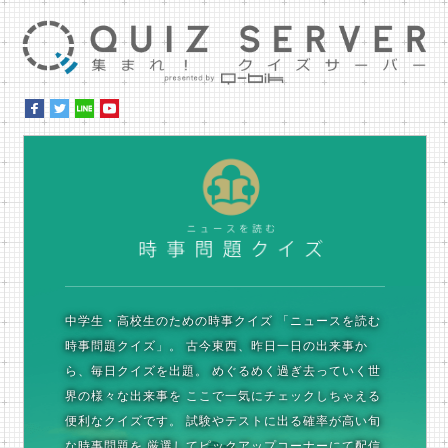
集ま
時
中学生・高校生のための時事クイズ
「ニュースを読む
時事問題クイズ」。
古今東西、昨日一日の出来事か
ら、毎日クイズを出題。
めぐるめく過ぎ去っていく世
界の様々な出来事を
ここで一気にチェックしちゃえる
便利なクイズです。
試験やテストに出る確率が高い旬
な時事問題を
厳選してピックアップコーナーにて配信