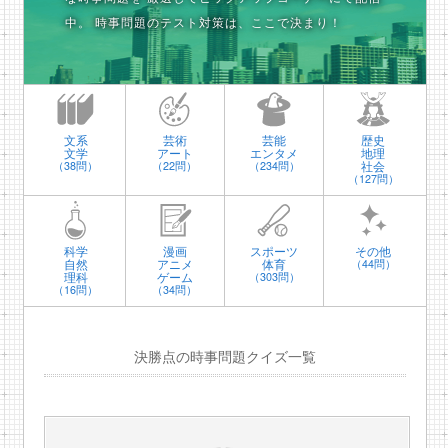
中。
時事問題のテスト対策は、ここで決まり！
文系
芸術
芸能
歴史
文学
アート
エンタメ
地理
社会
（38問）
（22問）
（234問）
（127問）
科学
漫画
スポーツ
その他
自然
アニメ
体育
（44問）
理科
ゲーム
（303問）
（16問）
（34問）
決勝点の時事問題クイズ一覧