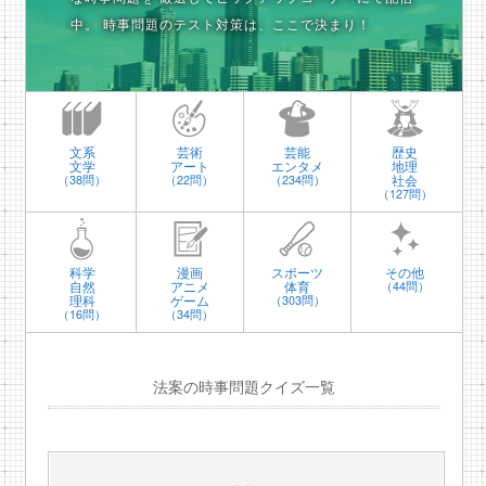
中。
時事問題のテスト対策は、ここで決まり！
文系
芸術
芸能
歴史
文学
アート
エンタメ
地理
社会
（38問）
（22問）
（234問）
（127問）
科学
漫画
スポーツ
その他
自然
アニメ
体育
（44問）
理科
ゲーム
（303問）
（16問）
（34問）
法案の時事問題クイズ一覧