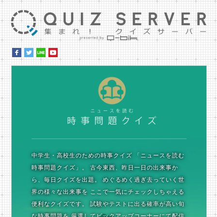
集ま
時
中学生・高校生のための時事クイズ
「ニュースを読む
時事問題クイズ」。
古今東西、昨日一日の出来事か
ら、毎日クイズを出題。
めぐるめく過ぎ去っていく世
界の様々な出来事を
ここで一気にチェックしちゃえる
便利なクイズです。
試験やテストに出る確率が高い旬
な時事問題を
厳選してピックアップコーナーにて配信